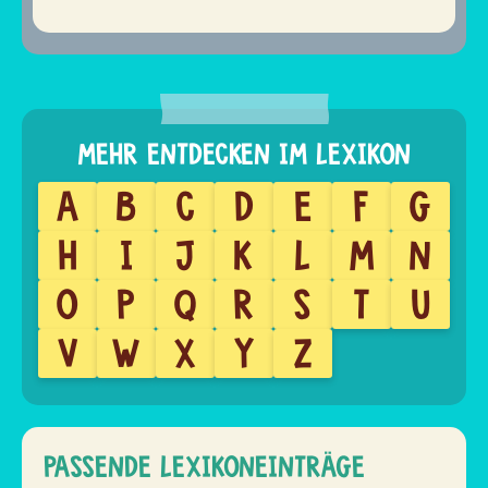
A
B
C
D
E
F
G
H
I
J
K
L
M
N
O
P
Q
R
S
T
U
V
W
X
Y
Z
PASSENDE LEXIKONEINTRÄGE