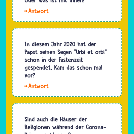
oder was ist mit ihnen?
Sicherheitsregeln.
Hallo
Aber
Anne-
auch
Sophie.
damit
Viele
lassen
Ostergottesdienste
In diesem Jahr 2020 hat der
sich Feste
finden
Papst seinen Segen "Urbi et orbi"
der
statt –
schon in der Fastenzeit
Religionen…
allerdings
gespendet. Kam das schon mal
in leeren
vor?
Kirchen
Hallo,
oder vor
Anne-
Filmteams.
Sophie.
Sie
Nein, das
nehmen…
ist noch
Sind auch die Häuser der
nie
Religionen während der Corona-
vorgekommen.