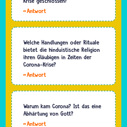
Krise geschlossen?
Sonst
Hallo.
erteilt
Mitte
der Papst
März
diesen
2020
Segen
mussten
Welche Handlungen oder Rituale
nur
wegen
bietet die hinduistische Religion
einmal
der
ihren Gläubigen in Zeiten der
nach
Corona-
Corona-Krise?
seiner…
Krise in
Hallo
Deutschland
Melaniqueen,
alle
manche
Veranstaltungen
Regeln in
in
der
Warum kam Corona? Ist das eine
Kirchen,
Corona-
Abhärtung von Gott?
Moscheen,
Pandemie
…
Hallo,
waren