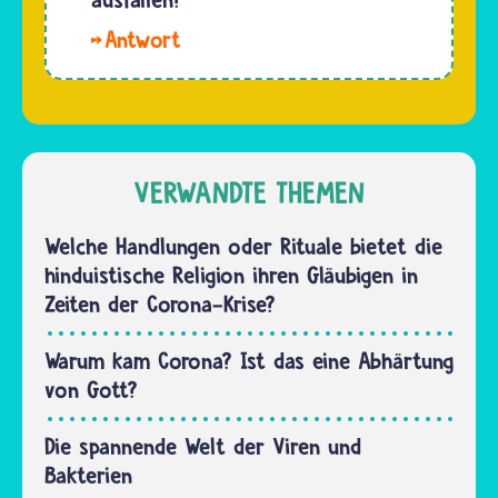
müssen
Namasté-
wir alle
Hallo
Geste
erst…
LeaT. Das
begrüßen.
Osterfest
Sie ist
selbst
keine
wird
heilige
nicht
VERWANDTE THEMEN
Handlung.
ausfallen
Das Wort
und in
Welche Handlungen oder Rituale bietet die
Namasté…
vielen
hinduistische Religion ihren Gläubigen in
Familien
Zeiten der Corona-Krise?
gefeiert.
Es kann
Warum kam Corona? Ist das eine Abhärtung
nur
von Gott?
niemand
Besuch…
Die spannende Welt der Viren und
Bakterien