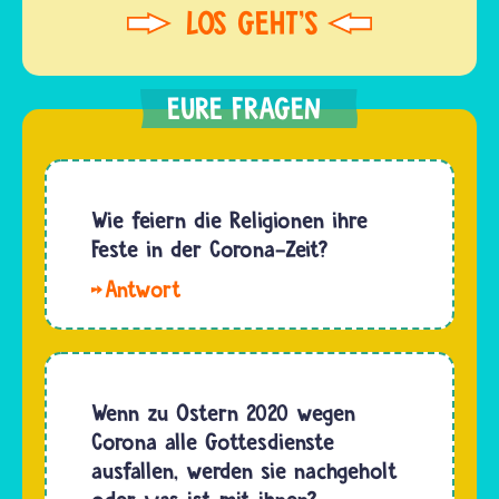
Wie feiern die Religionen ihre
Feste in der Corona-Zeit?
In
der
Corona-
Zeit
gelten
Wenn zu Ostern 2020 wegen
Abstands-
Corona alle Gottesdienste
und
ausfallen, werden sie nachgeholt
andere