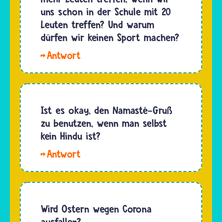
Dezember
uns schon in der Schule mit 20
Zellen
2019 aus
Leuten treffen? Und warum
aller
China
dürfen wir keinen Sport machen?
Lebewesen
gemeldet.
und…
Hallo
Wissenschaftlerinnen
Bambus
und…
Logik,eine
Pandemie
wie jetzt
Ist es okay, den Namasté-Gruß
hat es
zu benutzen, wenn man selbst
schon
kein Hindu ist?
sehr
Hallo.
lange
Ja, jeder
nicht
darf
mehr
jeden
gegeben.
Menschen
Wird Ostern wegen Corona
Daher
mit der
ausfallen?