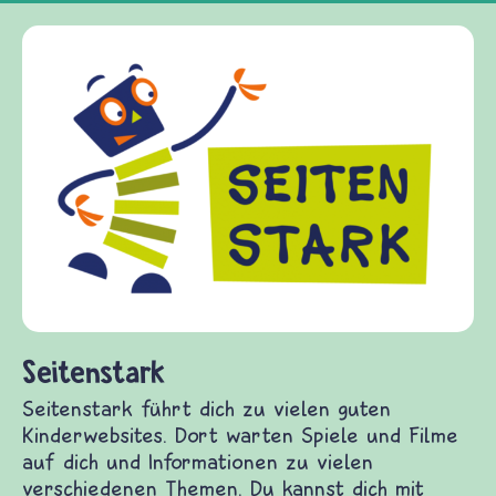
Frieden Fragen
frieden-fragen.de is
Kinder, Eltern und E
Fragen von Krieg un
Gewalt informiert u
diesem Themenbereic
fragen.de bietet An
(Über-)Lebensfragen
und Frieden, Streit 