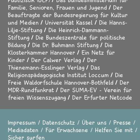
Familie, Senioren, Frauen und Jugend
Der
Beauftragte der Bundesregierung für Kultur
und Medien
Universität Kassel
Die Hanns-
Lilje-Stiftung
Die Heinrich-Dammann-
Stiftung
Die Bundeszentrale für politische
Bildung
Die Dr. Buhmann Stiftung
Die
Klosterkammer Hannover
Ein Netz für
Kinder
Der Calwer Verlag
Der
Thienemann-Esslinger Verlag
Das
Religionspädagogische Institut Loccum
Die
Freie Waldorfschule Hannover-Bothfeld
Der
MDR-Rundfunkrat
Der SUMA-EV - Verein für
freien Wissenszugang
Der Erfurter Netcode
Impressum
Datenschutz
Über uns
Presse
Fußzeile
Mediadaten
Für Erwachsene
Helfen Sie mit
Sicher surfen