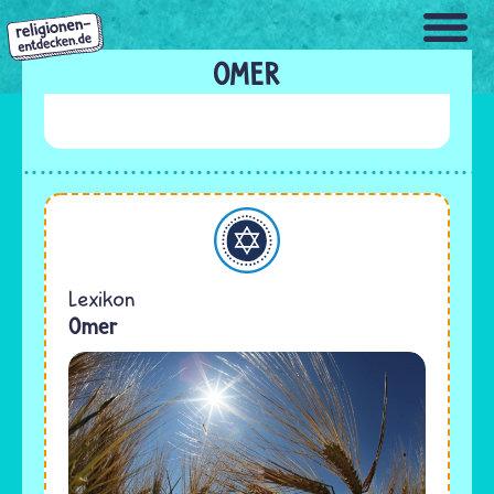
Direkt
zum
Inhalt
OMER
Judentum
Lexikon
Omer