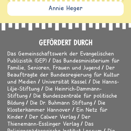
Annie Heger
GEFÖRDERT DURCH
Das Gemeinschaftswerk der Evangelischen
Publizistik (GEP)
Das Bundesministerium für
Familie, Senioren, Frauen und Jugend
Der
Beauftragte der Bundesregierung für Kultur
und Medien
Universität Kassel
Die Hanns-
Lilje-Stiftung
Die Heinrich-Dammann-
Stiftung
Die Bundeszentrale für politische
Bildung
Die Dr. Buhmann Stiftung
Die
Klosterkammer Hannover
Ein Netz für
Kinder
Der Calwer Verlag
Der
Thienemann-Esslinger Verlag
Das
Religionspädagogische Institut Loccum
Die