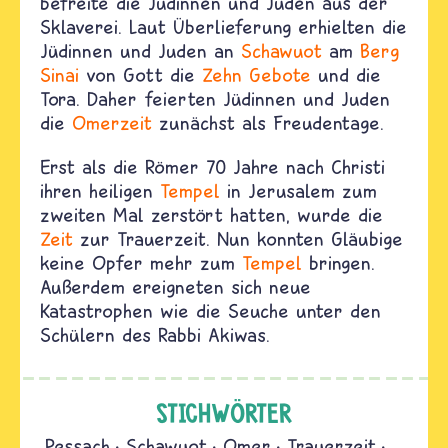
befreite die Jüdinnen und Juden aus der
Sklaverei. Laut Überlieferung erhielten die
Jüdinnen und Juden an
Schawuot
am
Berg
Sinai
von Gott die
Zehn Gebote
und die
Tora. Daher feierten Jüdinnen und Juden
die
Omerzeit
zunächst als Freudentage.
Erst als die Römer 70 Jahre nach Christi
ihren heiligen
Tempel
in Jerusalem zum
zweiten Mal zerstört hatten, wurde die
Zeit
zur Trauerzeit. Nun konnten Gläubige
keine Opfer mehr zum
Tempel
bringen.
Außerdem ereigneten sich neue
Katastrophen wie die Seuche unter den
Schülern des Rabbi Akiwas.
STICHWÖRTER
Pessach
Schawuot
Omer
Trauerzeit