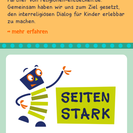
Gemeinsam haben wir uns zum Ziel gesetzt,
den interreligiösen Dialog für Kinder erlebbar
zu machen.
mehr erfahren
Frieden Fragen
frieden-fragen.de ist ein Internet-Angebot für
Kinder, Eltern und ErzieherInnen das zu
Fragen von Krieg und Frieden, Streit und
Gewalt informiert und einen Austausch zu
diesem Themenbereich ermöglicht. frieden-
fragen.de bietet Antworten auf wichtige
(Über-)Lebensfragen aus den Bereichen Krieg