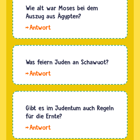
Wie alt war Moses bei dem
Auszug aus Ägypten?
Hallo
Kiki, in
der Bibel
steht
kein
Was feiern Juden an Schawuot?
direkter
Hallo
Hinweis,
Doro. Mit
wie alt
Schawuot
Mose bei
feiern
der
Jüdinnen
Gibt es im Judentum auch Regeln
Befreiung
und
für die Ernte?
der
Juden im
Israeliten
Hallo
Frühjahr
war. Die
Leonie.
vor allem