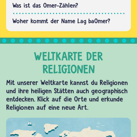
stecken
Was ist das Omer-Zählen?
also bis…
der
Name
Woher kommt der Name Lag baOmer?
der
Trauerzeit
Omer
und die
Zahl 33.
Sie setzt
sich
Mit unserer Weltkarte kannst du Religionen
nämlich…
und ihre heiligen Stätten auch geographisch
entdecken. Klick auf die Orte und erkunde
Religionen auf eine neue Art.