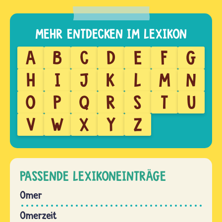
A
B
C
D
E
F
G
H
I
J
K
L
M
N
O
P
Q
R
S
T
U
V
W
X
Y
Z
PASSENDE LEXIKONEINTRÄGE
Omer
Omerzeit