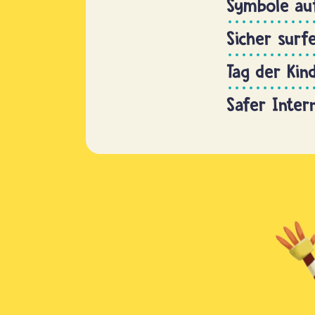
Symbole auf
Sicher surf
Tag der Kin
Safer Inter