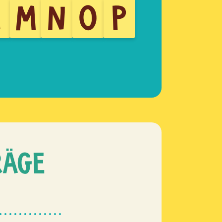
L
M
N
O
P
RÄGE