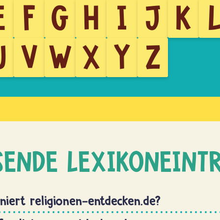
E
F
G
H
I
J
K
U
V
W
X
Y
Z
SENDE LEXIKONEINT
niert religionen-entdecken.de?