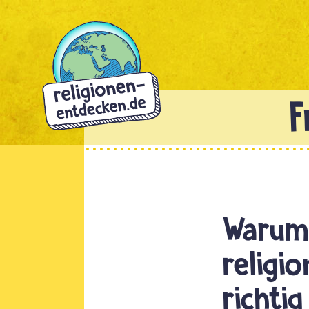
Direkt
zum
Inhalt
Warum 
religi
richti