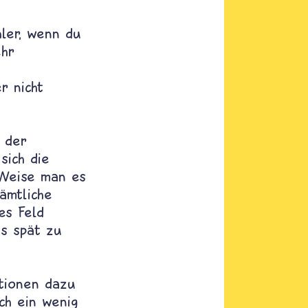
hler, wenn du
ehr
r nicht
t der
sich die
 Weise man es
ämtliche
es Feld
is spät zu
ationen dazu
ch ein wenig