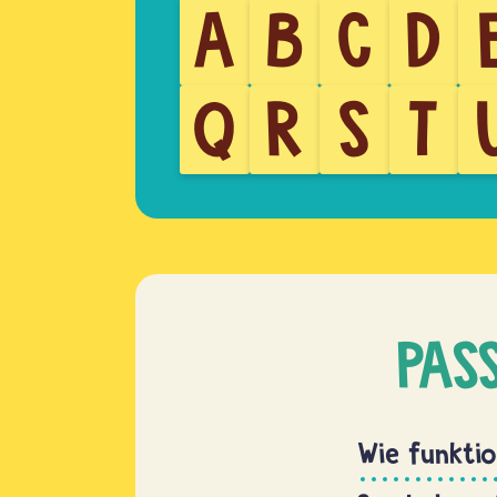
A
B
C
D
Q
R
S
T
PAS
Wie funktio