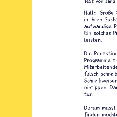
Text von
Jane
Hallo. Große
in ihren Such
aufwändige P
Ein solches P
leisten.
Die Redaktio
Programme th
Mitarbeitend
falsch schre
Schreibweisen
eintippen. D
tun.
Darum musst 
finden möchte