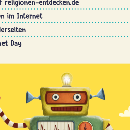
 religionen-entdecken.de
en im Internet
derseiten
net Day