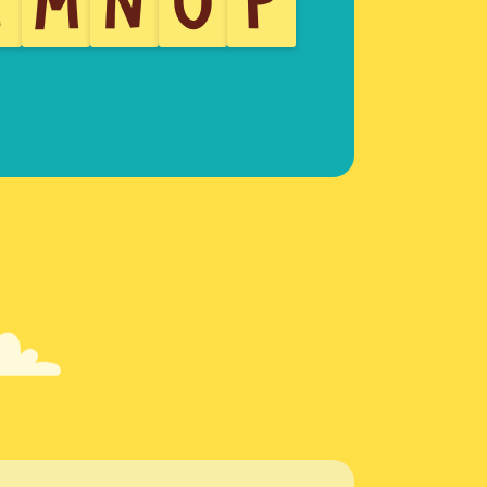
L
M
N
O
P