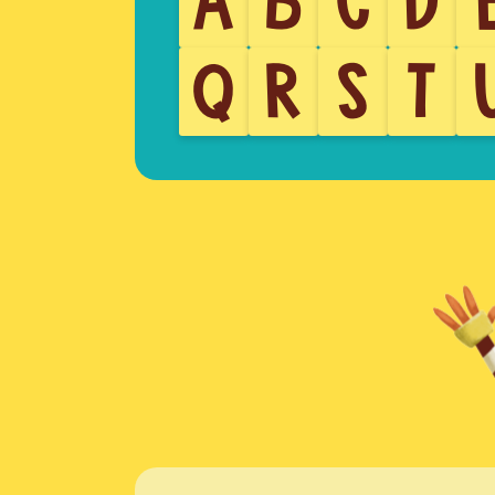
A
B
C
D
Q
R
S
T