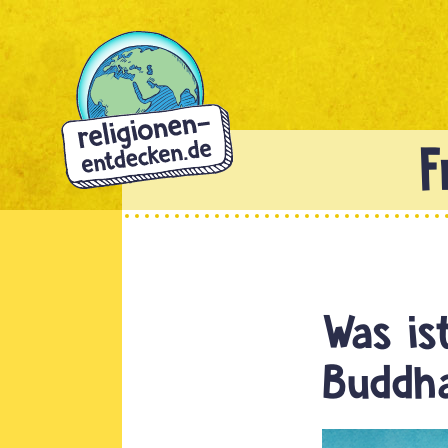
Direkt
zum
Inhalt
Was is
Buddh