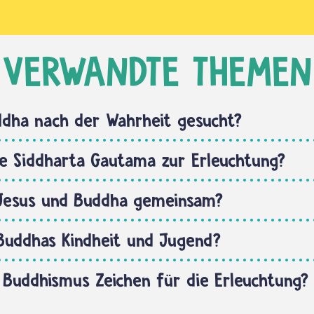
VERWANDTE THEMEN
ddha nach der Wahrheit gesucht?
e Siddharta Gautama zur Erleuchtung?
Jesus und Buddha gemeinsam?
Buddhas Kindheit und Jugend?
 Buddhismus Zeichen für die Erleuchtung?