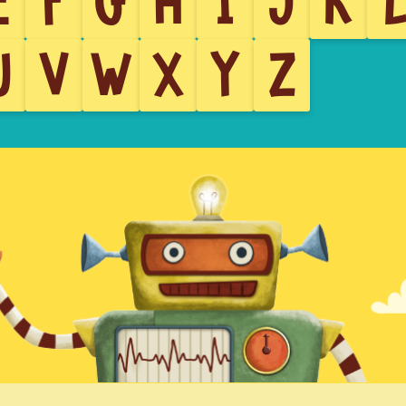
E
F
G
H
I
J
K
U
V
W
X
Y
Z