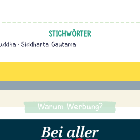
STICHWÖRTER
uddha
Siddharta Gautama
Warum Werbung?