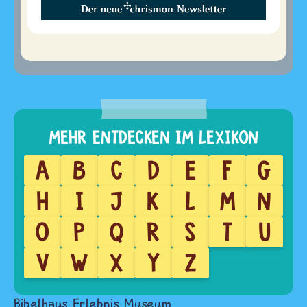
A
B
C
D
E
F
G
H
I
J
K
L
M
N
O
P
Q
R
S
T
U
V
W
X
Y
Z
Bibelhaus Erlebnis Museum