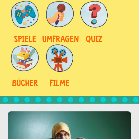
SPIELE
UMFRAGEN
QUIZ
BÜCHER
FILME