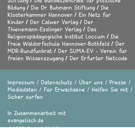
Stiftung
Die Bundeszentrale für politische
Bildung
Die Dr. Buhmann Stiftung
Die
Klosterkammer Hannover
Ein Netz für
Kinder
Der Calwer Verlag
Der
Thienemann-Esslinger Verlag
Das
Religionspädagogische Institut Loccum
Die
Freie Waldorfschule Hannover-Bothfeld
Der
MDR-Rundfunkrat
Der SUMA-EV - Verein für
freien Wissenszugang
Der Erfurter Netcode
Impressum
Datenschutz
Über uns
Presse
Fußzeile
Mediadaten
Für Erwachsene
Helfen Sie mit
Sicher surfen
In Zusammenarbeit mit
evangelisch.de
2025 Copyright All