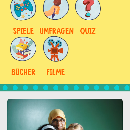
SPIELE
UMFRAGEN
QUIZ
BÜCHER
FILME