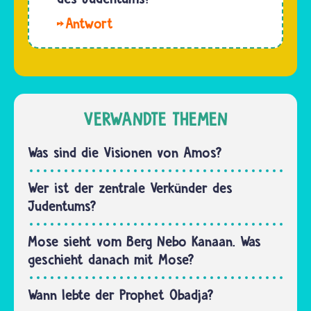
Hallo,
isik. Im
Judentum
gibt es
das Wort
"Verkünder"
VERWANDTE THEMEN
nicht.
Aber es
Was sind die Visionen von Amos?
gibt viele
Propheten.
Wer ist der zentrale Verkünder des
Der
Judentums?
wichtigste
von
Mose sieht vom Berg Nebo Kanaan. Was
ihnen
geschieht danach mit Mose?
ist…
Wann lebte der Prophet Obadja?