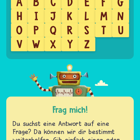
A
B
C
D
E
F
G
H
I
J
K
L
M
N
O
P
Q
R
S
T
U
V
W
X
Y
Z
Frag mich!
Du suchst eine Antwort auf eine
Frage? Da können wir dir bestimmt
weiterhelfen. Gib einfach einen oder