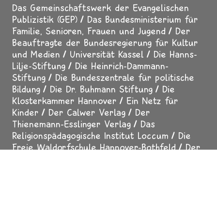
GEFÖRDERT DURCH
Das Gemeinschaftswerk der Evangelischen
Publizistik (GEP)
Das Bundesministerium für
Familie, Senioren, Frauen und Jugend
Der
Beauftragte der Bundesregierung für Kultur
und Medien
Universität Kassel
Die Hanns-
Lilje-Stiftung
Die Heinrich-Dammann-
Stiftung
Die Bundeszentrale für politische
Bildung
Die Dr. Buhmann Stiftung
Die
Klosterkammer Hannover
Ein Netz für
Kinder
Der Calwer Verlag
Der
Thienemann-Esslinger Verlag
Das
Religionspädagogische Institut Loccum
Die
Freie Waldorfschule Hannover-Bothfeld
Der
MDR-Rundfunkrat
Der SUMA-EV - Verein für
freien Wissenszugang
Der Erfurter Netcode