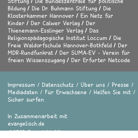
Stiftung
Die Bundeszentrale für politische
Bildung
Die Dr. Buhmann Stiftung
Die
Klosterkammer Hannover
Ein Netz für
Kinder
Der Calwer Verlag
Der
Thienemann-Esslinger Verlag
Das
Religionspädagogische Institut Loccum
Die
Freie Waldorfschule Hannover-Bothfeld
Der
MDR-Rundfunkrat
Der SUMA-EV - Verein für
freien Wissenszugang
Der Erfurter Netcode
Impressum
Datenschutz
Über uns
Presse
Fußzeile
Mediadaten
Für Erwachsene
Helfen Sie mit
Sicher surfen
In Zusammenarbeit mit
evangelisch.de
2025 Copyright All