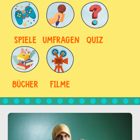
SPIELE
UMFRAGEN
QUIZ
BÜCHER
FILME