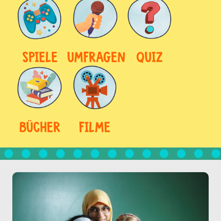
SPIELE
UMFRAGEN
QUIZ
BÜCHER
FILME