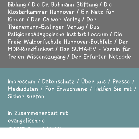
Bildung
Die Dr. Buhmann Stiftung
Die
Klosterkammer Hannover
Ein Netz für
Kinder
Der Calwer Verlag
Der
Thienemann-Esslinger Verlag
Das
Religionspädagogische Institut Loccum
Die
Freie Waldorfschule Hannover-Bothfeld
Der
MDR-Rundfunkrat
Der SUMA-EV - Verein für
freien Wissenszugang
Der Erfurter Netcode
Impressum
Datenschutz
Über uns
Presse
Fußzeile
Mediadaten
Für Erwachsene
Helfen Sie mit
Sicher surfen
In Zusammenarbeit mit
evangelisch.de
2025 Copyright All
Rights reserved