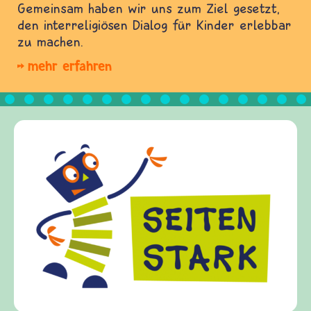
Gemeinsam haben wir uns zum Ziel gesetzt,
den interreligiösen Dialog für Kinder erlebbar
zu machen.
mehr erfahren
Frieden F
frieden-frag
Kinder, Elte
Fragen von K
Gewalt infor
diesem Theme
fragen.de bi
(Über-)Leben