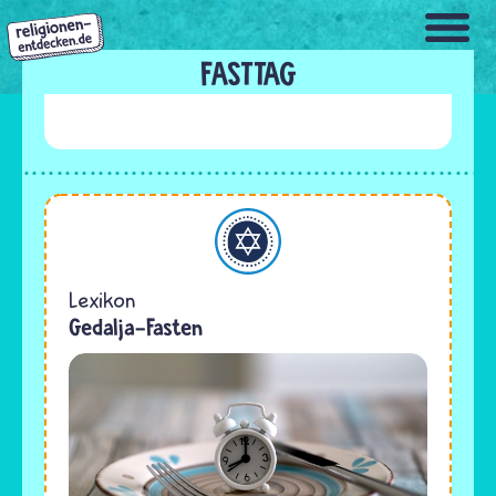
Direkt
zum
Inhalt
FASTTAG
Judentum
Lexikon
Gedalja-Fasten