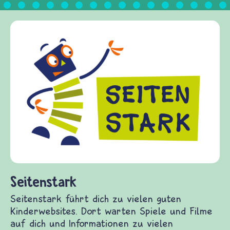
Frieden Fragen
frieden-fragen.de is
Kinder, Eltern und 
Fragen von Krieg un
Gewalt informiert u
diesem Themenbereic
fragen.de bietet An
(Über-)Lebensfragen
und Frieden, Streit 