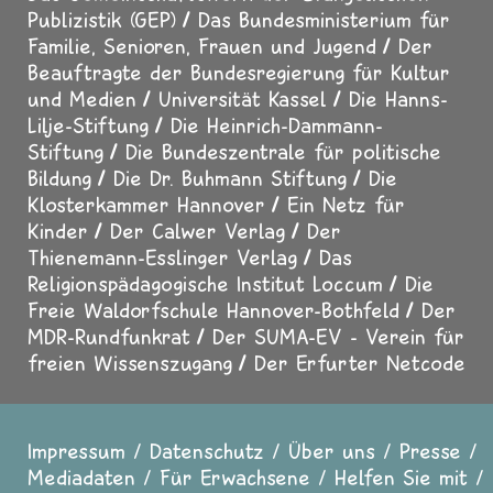
Publizistik (GEP)
Das Bundesministerium für
Familie, Senioren, Frauen und Jugend
Der
Beauftragte der Bundesregierung für Kultur
und Medien
Universität Kassel
Die Hanns-
Lilje-Stiftung
Die Heinrich-Dammann-
Stiftung
Die Bundeszentrale für politische
Bildung
Die Dr. Buhmann Stiftung
Die
Klosterkammer Hannover
Ein Netz für
Kinder
Der Calwer Verlag
Der
Thienemann-Esslinger Verlag
Das
Religionspädagogische Institut Loccum
Die
Freie Waldorfschule Hannover-Bothfeld
Der
MDR-Rundfunkrat
Der SUMA-EV - Verein für
freien Wissenszugang
Der Erfurter Netcode
Impressum
Datenschutz
Über uns
Presse
Fußzeile
Mediadaten
Für Erwachsene
Helfen Sie mit