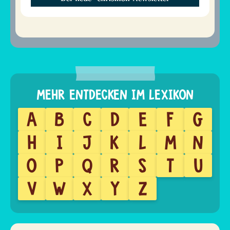
A
B
C
D
E
F
G
H
I
J
K
L
M
N
O
P
Q
R
S
T
U
V
W
X
Y
Z