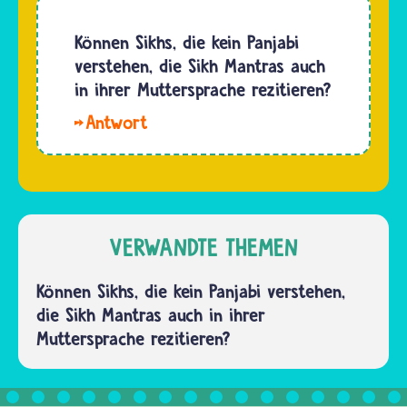
Können Sikhs, die kein Panjabi
verstehen, die Sikh Mantras auch
in ihrer Muttersprache rezitieren?
Hallo,
Jojo. Die
gesamten
überlieferten
Weisheiten
werden
VERWANDTE THEMEN
als
Mantra
Können Sikhs, die kein Panjabi verstehen,
angesehen. Alle,
die Sikh Mantras auch in ihrer
die
Muttersprache rezitieren?
möchten,
können
die…