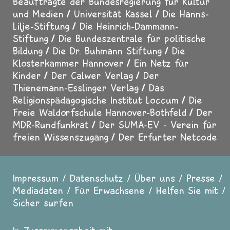
Beauftragte der Bundesregierung für Kultur
und Medien
Universität Kassel
Die Hanns-
Lilje-Stiftung
Die Heinrich-Dammann-
Stiftung
Die Bundeszentrale für politische
Bildung
Die Dr. Buhmann Stiftung
Die
Klosterkammer Hannover
Ein Netz für
Kinder
Der Calwer Verlag
Der
Thienemann-Esslinger Verlag
Das
Religionspädagogische Institut Loccum
Die
Freie Waldorfschule Hannover-Bothfeld
Der
MDR-Rundfunkrat
Der SUMA-EV - Verein für
freien Wissenszugang
Der Erfurter Netcode
Impressum
Datenschutz
Über uns
Presse
Fußzeile
Mediadaten
Für Erwachsene
Helfen Sie mit
Sicher surfen