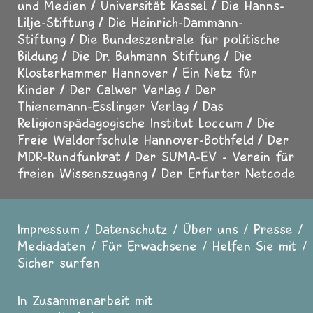
und Medien
Universität Kassel
Die Hanns-
Lilje-Stiftung
Die Heinrich-Dammann-
Stiftung
Die Bundeszentrale für politische
Bildung
Die Dr. Buhmann Stiftung
Die
Klosterkammer Hannover
Ein Netz für
Kinder
Der Calwer Verlag
Der
Thienemann-Esslinger Verlag
Das
Religionspädagogische Institut Loccum
Die
Freie Waldorfschule Hannover-Bothfeld
Der
MDR-Rundfunkrat
Der SUMA-EV - Verein für
freien Wissenszugang
Der Erfurter Netcode
Impressum
Datenschutz
Über uns
Presse
Fußzeile
Mediadaten
Für Erwachsene
Helfen Sie mit
Sicher surfen
In Zusammenarbeit mit