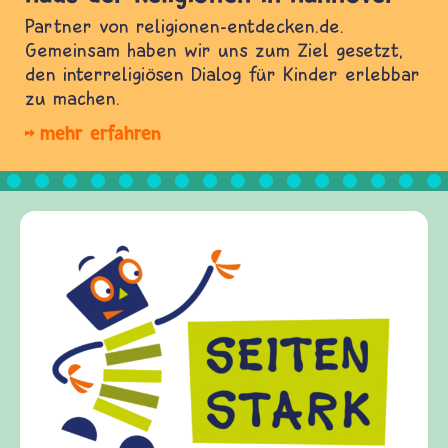
Partner von religionen-entdecken.de.
Gemeinsam haben wir uns zum Ziel gesetzt,
den interreligiösen Dialog für Kinder erlebbar
zu machen.
mehr erfahren
Frieden Fragen
frieden-fragen.de ist ein Internet-Angebot für
Kinder, Eltern und ErzieherInnen das zu
Fragen von Krieg und Frieden, Streit und
Gewalt informiert und einen Austausch zu
diesem Themenbereich ermöglicht. frieden-
fragen.de bietet Antworten auf wichtige