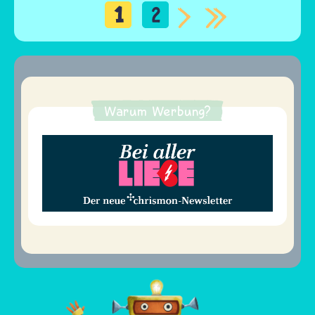
1
2
Seitennummerierung
Warum Werbung?