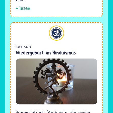
lesen
Hinduismus
Lexikon
Wiedergeburt im Hinduismus
Punarajati ist für Hindus die ewige