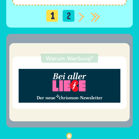
1
2
Seitennummerierung
Warum Werbung?