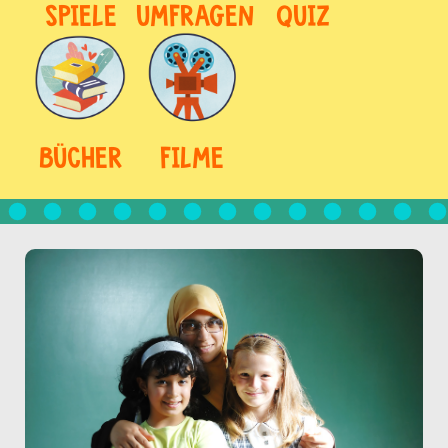
SPIELE
UMFRAGEN
QUIZ
BÜCHER
FILME