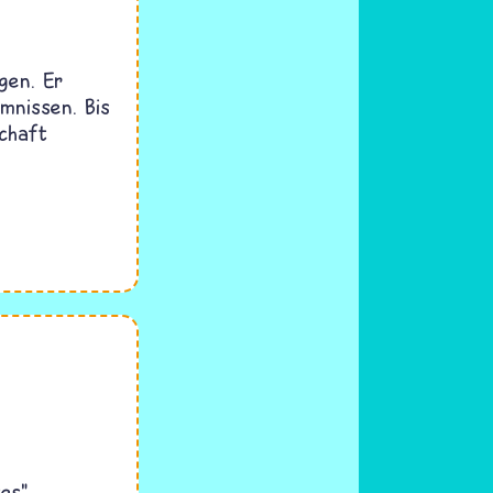
gen. Er
mnissen. Bis
chaft
es"