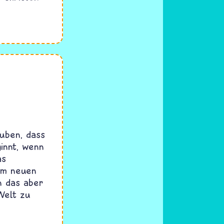
auben, dass
ginnt, wenn
as
im neuen
n das aber
Welt zu