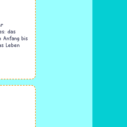
ür
es: das
 Anfang bis
as Leben