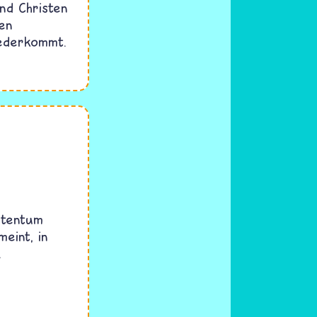
nd Christen
gen
iederkommt.
istentum
eint, in
.