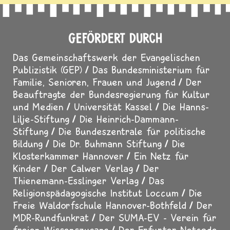
GEFÖRDERT DURCH
Das Gemeinschaftswerk der Evangelischen
Publizistik (GEP)
Das Bundesministerium für
Familie, Senioren, Frauen und Jugend
Der
Beauftragte der Bundesregierung für Kultur
und Medien
Universität Kassel
Die Hanns-
Lilje-Stiftung
Die Heinrich-Dammann-
Stiftung
Die Bundeszentrale für politische
Bildung
Die Dr. Buhmann Stiftung
Die
Klosterkammer Hannover
Ein Netz für
Kinder
Der Calwer Verlag
Der
Thienemann-Esslinger Verlag
Das
Religionspädagogische Institut Loccum
Die
Freie Waldorfschule Hannover-Bothfeld
Der
MDR-Rundfunkrat
Der SUMA-EV - Verein für
freien Wissenszugang
Der Erfurter Netcode