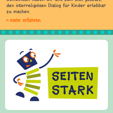
den interreligiösen Dialog für Kinder erlebbar
zu machen.
mehr erfahren
Frieden Fragen
frieden-fragen.de ist ein Internet-Angebot für
Kinder, Eltern und ErzieherInnen das zu
Fragen von Krieg und Frieden, Streit und
Gewalt informiert und einen Austausch zu
diesem Themenbereich ermöglicht. frieden-
fragen.de bietet Antworten auf wichtige
(Über-)Lebensfragen aus den Bereichen Krieg
und Frieden, Streit und Gewalt.