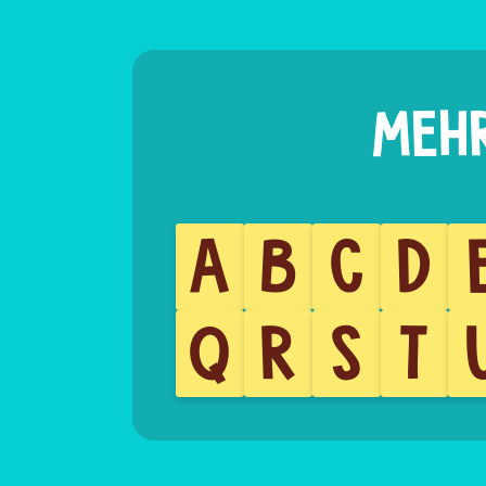
A
B
C
D
Q
R
S
T