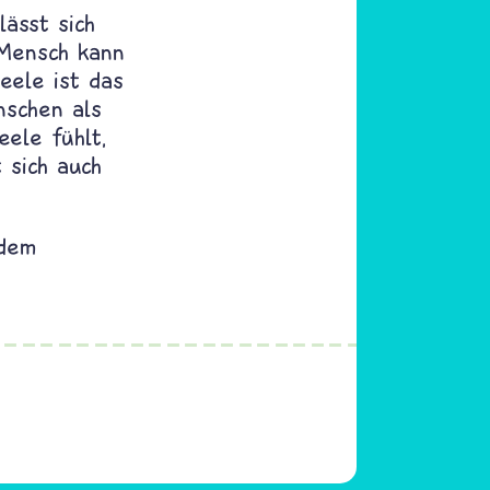
lässt sich
 Mensch kann
eele ist das
nschen als
eele fühlt,
 sich auch
 dem