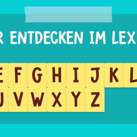
E
F
G
H
I
J
K
U
V
W
X
Y
Z