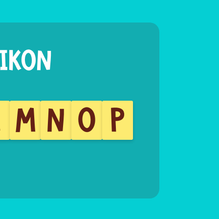
L
M
N
O
P