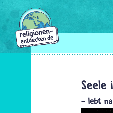
Direkt
zum
Inhalt
Seele 
- lebt n