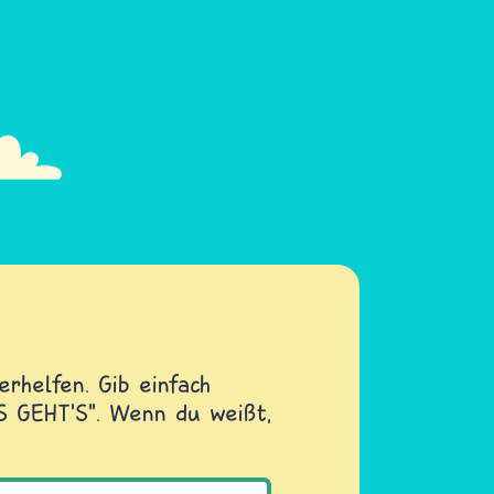
rhelfen. Gib einfach
OS GEHT'S". Wenn du weißt,