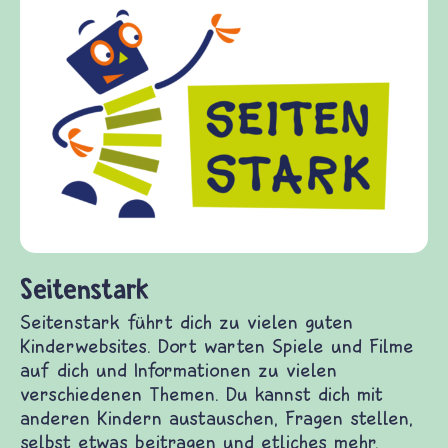
Frieden Fragen
frieden-fragen.de ist ein Internet-Angebot für
Kinder, Eltern und ErzieherInnen das zu
Fragen von Krieg und Frieden, Streit und
Gewalt informiert und einen Austausch zu
diesem Themenbereich ermöglicht. frieden-
fragen.de bietet Antworten auf wichtige
(Über-)Lebensfragen aus den Bereichen Krieg
und Frieden, Streit und Gewalt.