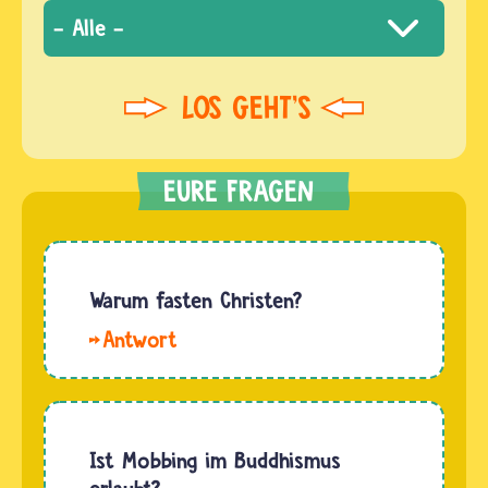
Warum fasten Christen?
Hallo
Bio.
Christinnen
und
Christen
Ist Mobbing im Buddhismus
fasten,