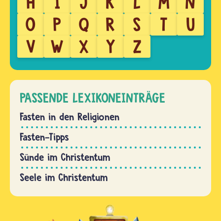
H
I
J
K
L
M
N
O
P
Q
R
S
T
U
V
W
X
Y
Z
PASSENDE LEXIKONEINTRÄGE
Fasten in den Religionen
Fasten-Tipps
Sünde im Christentum
Seele im Christentum