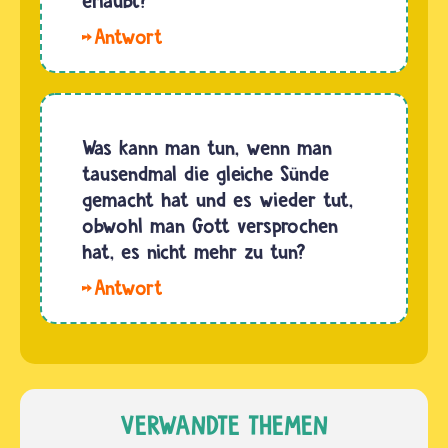
erlaubt?
weil
Hallo,
Fasten
Magdalena.
ihnen
Mobbing
hilft, den
ist nie in
Blick auf
Ordnung
Was kann man tun, wenn man
das zu
und in
tausendmal die gleiche Sünde
lenken,
keiner
gemacht hat und es wieder tut,
was in
Religion
obwohl man Gott versprochen
ihrem
erlaubt.
hat, es nicht mehr zu tun?
Leben…
Es kann
Hallo,
sehr weh
Yan. Die
tun,
Bibel
wenn
spricht
jemand
von
gemeine…
Sünde.
VERWANDTE THEMEN
Damit ist