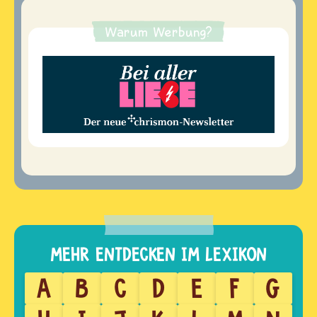
Warum Werbung?
A
B
C
D
E
F
G