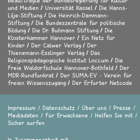
Beauftragte der Bundesregierung für Kultur
und Medien
Universität Kassel
Die Hanns-
Lilje-Stiftung
Die Heinrich-Dammann-
Stiftung
Die Bundeszentrale für politische
Bildung
Die Dr. Buhmann Stiftung
Die
Klosterkammer Hannover
Ein Netz für
Kinder
Der Calwer Verlag
Der
Thienemann-Esslinger Verlag
Das
Religionspädagogische Institut Loccum
Die
Freie Waldorfschule Hannover-Bothfeld
Der
MDR-Rundfunkrat
Der SUMA-EV - Verein für
freien Wissenszugang
Der Erfurter Netcode
Impressum
Datenschutz
Über uns
Presse
Fußzeile
Mediadaten
Für Erwachsene
Helfen Sie mit
Sicher surfen
In Zusammenarbeit mit