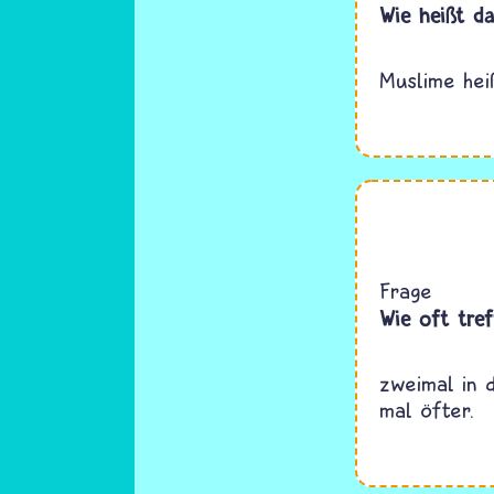
Wie heißt d
Muslime hei
Frage
Wie oft tre
zweimal in 
mal öfter.