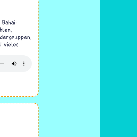
 Bahai-
hten,
ndergruppen,
 vieles