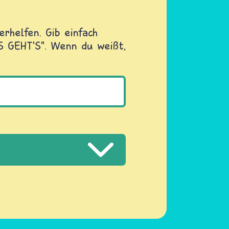
rhelfen. Gib einfach
OS GEHT'S". Wenn du weißt,