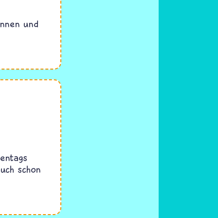
innen und
hentags
auch schon