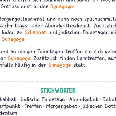
Gottesdienst in der
Synagoge
:
orgengottesdienst und dann noch spätnachmitt
achmittags- oder Abendgottesdienst. Zusätzlich
d Juden an
Schabbat
und jüdischen Feiertagen m
r
Synagoge
.
nd an einigen Feiertagen treffen sie sich gele
der
Synagoge
. Zusätzlich finden Lerntreffen, a
nfalls häufig in der
Synagoge
statt.
STICHWÖRTER
habbat
Jüdische Feiertage
Abendgebet
Gebe
effpunkt
Treffen
Morgengebet
jüdischer Gott
udentum