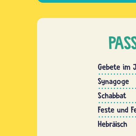
PAS
Gebete im 
Synagoge
Schabbat
Feste und F
Hebräisch