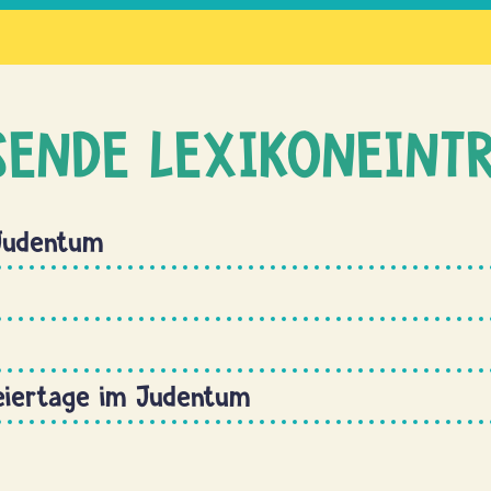
SENDE LEXIKONEINT
Judentum
eiertage im Judentum