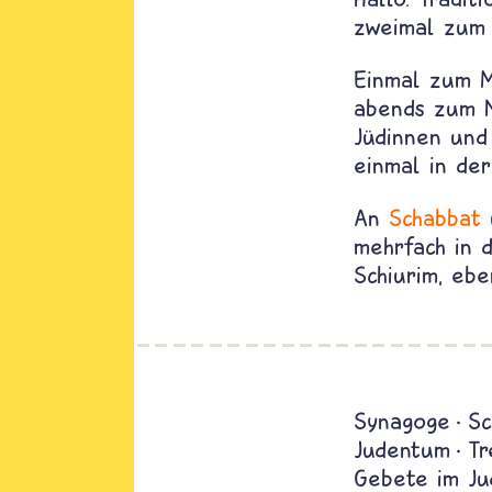
zweimal zum 
Einmal zum M
abends zum N
Jüdinnen un
einmal in de
An
Schabbat
u
mehrfach in 
Schiurim, ebe
Synagoge
Sc
Judentum
Tr
Gebete im J