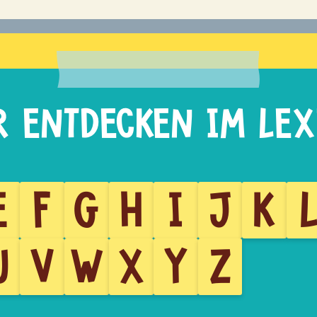
E
F
G
H
I
J
K
U
V
W
X
Y
Z