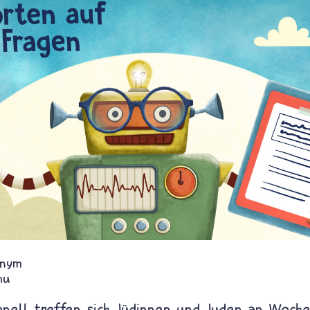
nym
hu
ionell treffen sich Jüdinnen und Juden an Woch