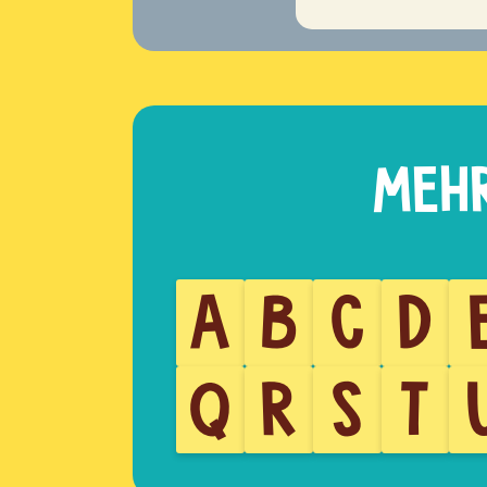
A
B
C
D
Q
R
S
T