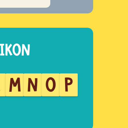
L
M
N
O
P