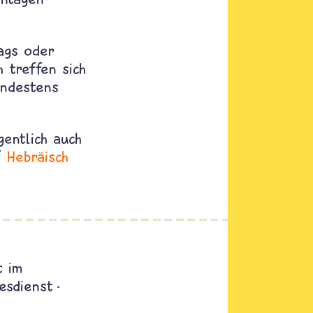
ags oder
 treffen sich
indestens
gentlich auch
uf
Hebräisch
t im
esdienst