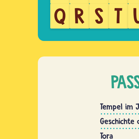
Q
R
S
T
PAS
Tempel im 
Geschichte
Tora