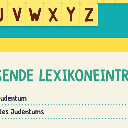
U
V
W
X
Y
Z
SENDE LEXIKONEINT
Judentum
 des Judentums