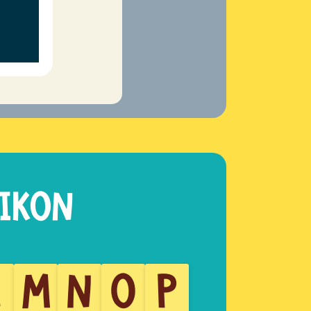
L
M
N
O
P