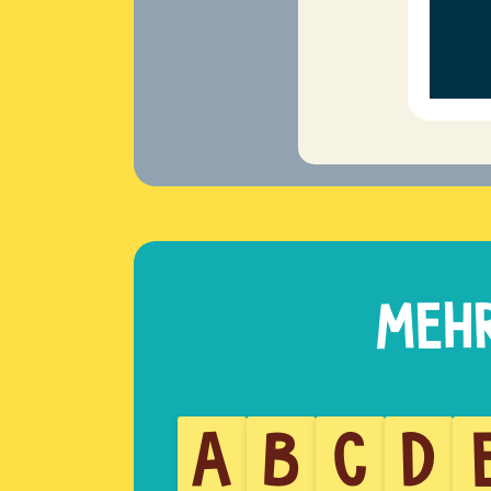
A
B
C
D