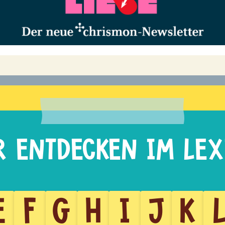
E
F
G
H
I
J
K