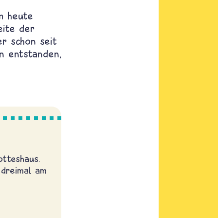
m heute
eite der
r schon seit
en entstanden,
otteshaus.
 dreimal am