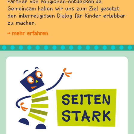
Partner von religionen-entdecken.de.
Gemeinsam haben wir uns zum Ziel gesetzt,
den interreligiösen Dialog für Kinder erlebbar
zu machen.
mehr erfahren
Frieden Fragen
frieden-fragen.de ist ein Internet-Angebot für
Kinder, Eltern und ErzieherInnen das zu
Fragen von Krieg und Frieden, Streit und
Gewalt informiert und einen Austausch zu
diesem Themenbereich ermöglicht. frieden-
fragen.de bietet Antworten auf wichtige
(Über-)Lebensfragen aus den Bereichen Krieg