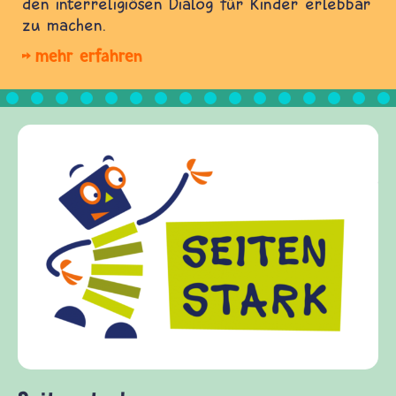
den interreligiösen Dialog für Kinder erlebbar
zu machen.
mehr erfahren
Frieden Fragen
frieden-fragen.de ist ein Internet-Angebot für
Kinder, Eltern und ErzieherInnen das zu
Fragen von Krieg und Frieden, Streit und
Gewalt informiert und einen Austausch zu
diesem Themenbereich ermöglicht. frieden-
fragen.de bietet Antworten auf wichtige
(Über-)Lebensfragen aus den Bereichen Krieg
und Frieden, Streit und Gewalt.