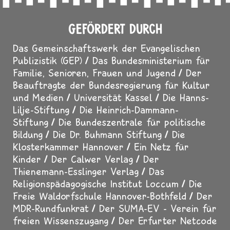
GEFÖRDERT DURCH
Das Gemeinschaftswerk der Evangelischen
Publizistik (GEP)
Das Bundesministerium für
Familie, Senioren, Frauen und Jugend
Der
Beauftragte der Bundesregierung für Kultur
und Medien
Universität Kassel
Die Hanns-
Lilje-Stiftung
Die Heinrich-Dammann-
Stiftung
Die Bundeszentrale für politische
Bildung
Die Dr. Buhmann Stiftung
Die
Klosterkammer Hannover
Ein Netz für
Kinder
Der Calwer Verlag
Der
Thienemann-Esslinger Verlag
Das
Religionspädagogische Institut Loccum
Die
Freie Waldorfschule Hannover-Bothfeld
Der
MDR-Rundfunkrat
Der SUMA-EV - Verein für
freien Wissenszugang
Der Erfurter Netcode