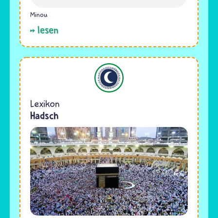
Minou
lesen
Islam
Lexikon
Hadsch