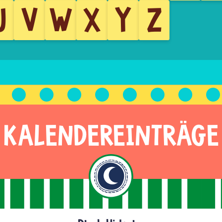
U
V
W
X
Y
Z
KALENDEREINTRÄGE