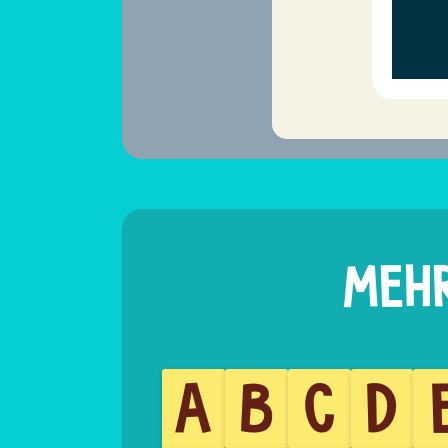
A
B
C
D