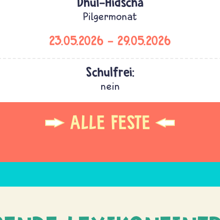
Dhul-Hidscha
Pilgermonat
23.05.2026
-
29.05.2026
Schulfrei:
nein
ALLE FESTE