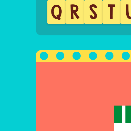
Q
R
S
T