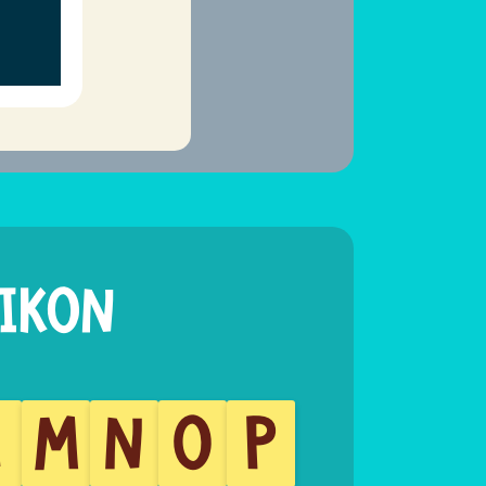
L
M
N
O
P