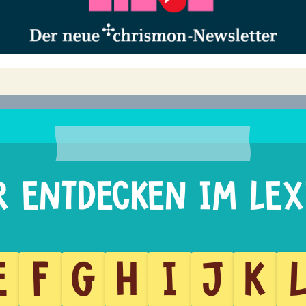
E
F
G
H
I
J
K