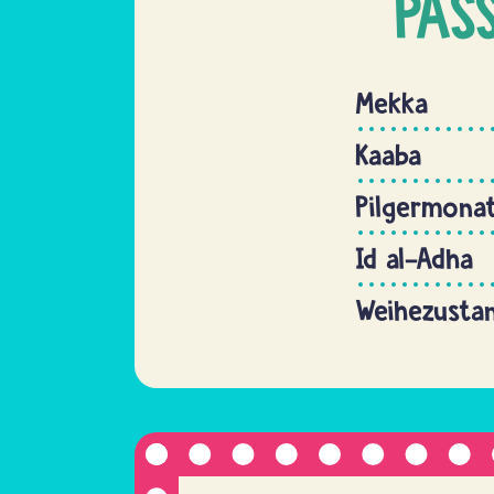
PAS
Mekka
Kaaba
Pilgermonat
Id al-Adha
Weihezustan