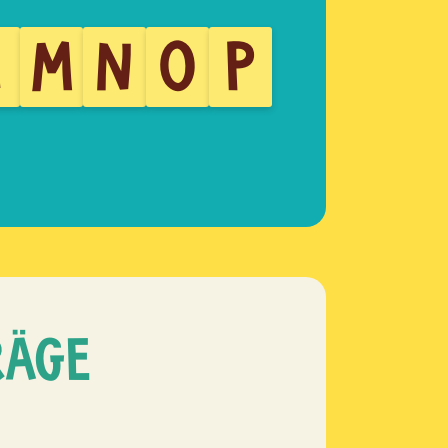
L
M
N
O
P
RÄGE