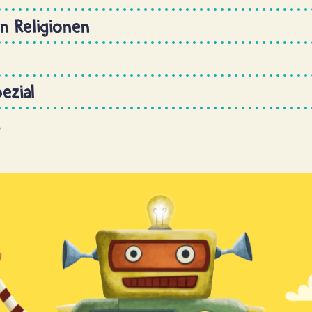
en Religionen
ezial
s