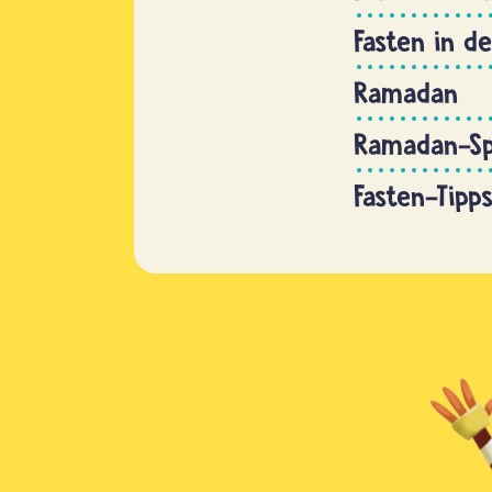
Fasten in d
Ramadan
Ramadan-Sp
Fasten-Tipp