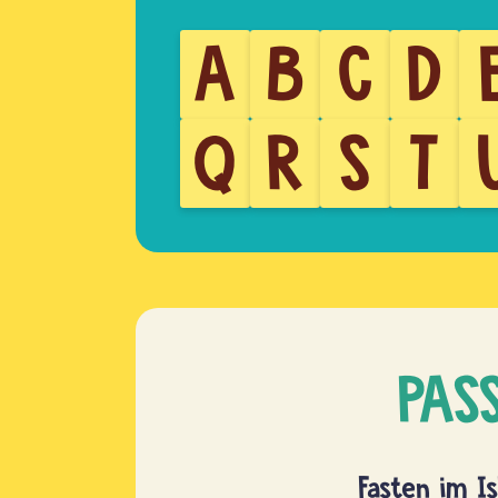
A
B
C
D
Q
R
S
T
PAS
Fasten im I