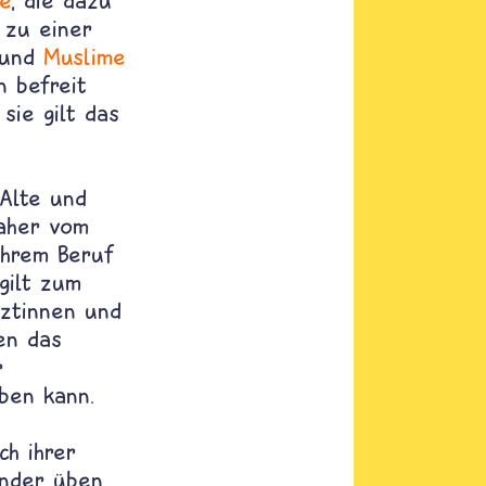
e
, die dazu
 zu einer
n und
Muslime
 befreit
sie gilt das
Alte und
daher vom
ihrem Beruf
gilt zum
rztinnen und
en das
r
ben kann.
ch ihrer
inder üben