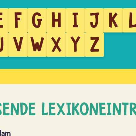
E
F
G
H
I
J
K
U
V
W
X
Y
Z
SENDE LEXIKONEINT
slam