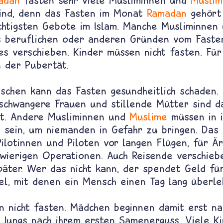
adan
fasten sehr viele Musliminnen und
Muslim
sind, denn das Fasten im Monat
Ramadan
gehört
ichtigsten Gebote im Islam. Manche Musliminne
s beruflichen oder anderen Gründen vom Fasten
s verschieben. Kinder müssen nicht fasten. Für 
n der Pubertät.
chen kann das Fasten gesundheitlich schaden. 
schwangere Frauen und stillende Mütter sind 
it. Andere Musliminnen und
Muslime
müssen in 
 sein, um niemanden in Gefahr zu bringen. Das 
Pilotinnen und Piloten vor langen Flügen, für Ä
hwierigen Operationen. Auch Reisende verschieb
päter. Wer das nicht kann, der spendet Geld fü
el, mit denen ein Mensch einen Tag lang überle
n nicht fasten. Mädchen beginnen damit erst na
, Jungs nach ihrem ersten Samenerguss. Viele K