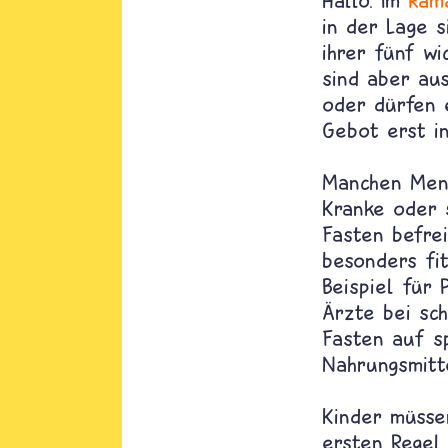
Hallo. Im
Ram
in der Lage 
ihrer fünf w
sind aber au
oder dürfen e
Gebot erst i
Manchen Mens
Kranke oder 
Fasten befre
besonders fit
Beispiel für 
Ärzte bei sc
Fasten auf s
Nahrungsmitt
Kinder müsse
ersten Regel