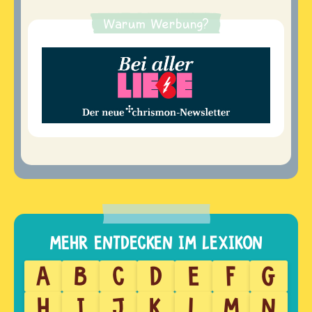
Warum Werbung?
A
B
C
D
E
F
G
H
I
J
K
L
M
N