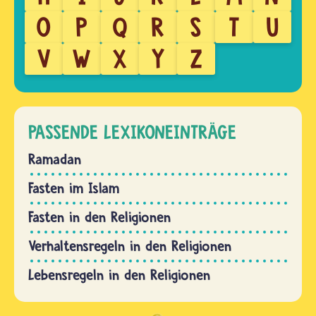
O
P
Q
R
S
T
U
V
W
X
Y
Z
PASSENDE LEXIKONEINTRÄGE
Ramadan
Fasten im Islam
Fasten in den Religionen
Verhaltensregeln in den Religionen
Lebensregeln in den Religionen