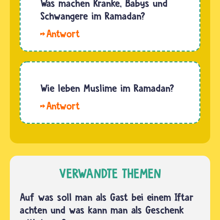
Was machen Kranke, Babys und
aber
wie du
Schwangere im Ramadan?
wichtig,
es
dass
Hallo.
möchtest.
der…
Kranke,
Viele
Babys
Christinnen
und
und
Schwangere
Wie leben Muslime im Ramadan?
Christen
fasten
verzichten
Wenn
nicht.
in der
der
Manche
Fastenzeit…
Ramadan
Kranke
im
und
Sommer
Schwangere
liegt,
VERWANDTE THEMEN
verzichten
dann
in dieser
klingelt
Auf was soll man als Gast bei einem Iftar
Zeit auf
der
achten und was kann man als Geschenk
andere…