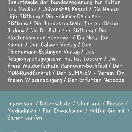
Beauftragte der Bundesregierung für Kultur
und Medien
Universität Kassel
Die Hanns-
Lilje-Stiftung
Die Heinrich-Dammann-
Stiftung
Die Bundeszentrale für politische
Bildung
Die Dr. Buhmann Stiftung
Die
Klosterkammer Hannover
Ein Netz für
Kinder
Der Calwer Verlag
Der
Thienemann-Esslinger Verlag
Das
Religionspädagogische Institut Loccum
Die
Freie Waldorfschule Hannover-Bothfeld
Der
MDR-Rundfunkrat
Der SUMA-EV - Verein für
freien Wissenszugang
Der Erfurter Netcode
Impressum
Datenschutz
Über uns
Presse
Fußzeile
Mediadaten
Für Erwachsene
Helfen Sie mit
Sicher surfen