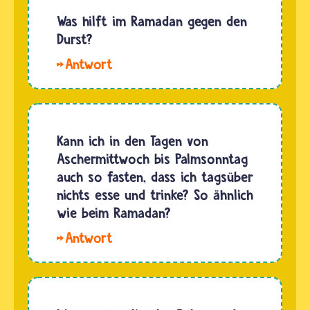
darf
Was hilft im Ramadan gegen den
fasten,
Durst?
Gutes
Hallo.
tun, im
Wer im
Koran
Ramadan
lesen und
fastet,
sich mit
hat
Kann ich in den Tagen von
dem Islam
tagsüber
Aschermittwoch bis Palmsonntag
beschäftigen.
Durst.
auch so fasten, dass ich tagsüber
Beten
Das
nichts esse und trinke? So ähnlich
ist…
gehört
wie beim Ramadan?
dazu. Um
Hallo
gesund
Ewald. Du
zu
kannst
bleiben,
so
ist es
fasten,