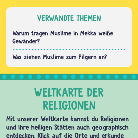
Einschnitt
nur
im Leben.
Musliminnen
VERWANDTE THEMEN
Daher
und
bereiten
Muslime
Warum tragen Muslime in Mekka weiße
sie sich
reisen.
Gewänder?
in…
Für
Andersgläubige
Was ziehen Muslime zum Pilgern an?
ist der
Zutritt
verboten.
Wenn
die…
Mit unserer Weltkarte kannst du Religionen
und ihre heiligen Stätten auch geographisch
entdecken. Klick auf die Orte und erkunde