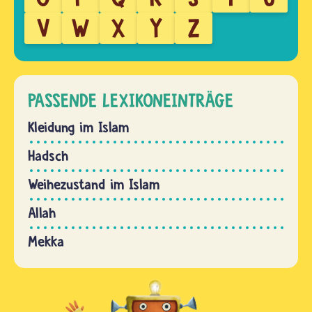
V
W
X
Y
Z
PASSENDE LEXIKONEINTRÄGE
Kleidung im Islam
Hadsch
Weihezustand im Islam
Allah
Mekka