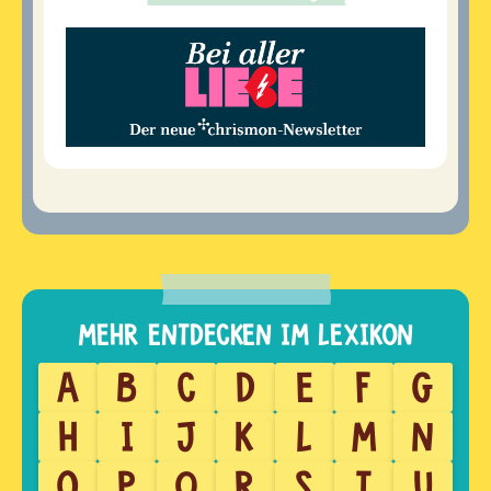
A
B
C
D
E
F
G
H
I
J
K
L
M
N
O
P
Q
R
S
T
U