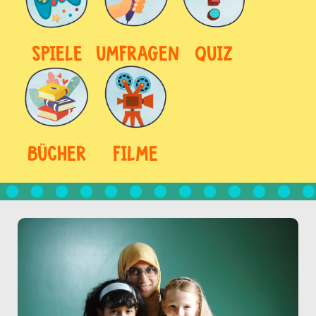
SPIELE
UMFRAGEN
QUIZ
BÜCHER
FILME