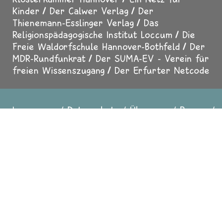
Kinder
Der Calwer Verlag
Der
Thienemann-Esslinger Verlag
Das
Religionspädagogische Institut Loccum
Die
Freie Waldorfschule Hannover-Bothfeld
Der
MDR-Rundfunkrat
Der SUMA-EV - Verein für
freien Wissenszugang
Der Erfurter Netcode
Impressum
Datenschutz
Über uns
Presse
Fußzeile
Mediadaten
Für Erwachsene
Helfen Sie mit
Sicher surfen
In Zusammenarbeit mit
evangelisch.de
2025 Copyright All
Rights reserved