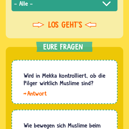
Wird in Mekka kontrolliert, ob die
Pilger wirklich Muslime sind?
Wer
nach
Mekka
reisen
möchte,
Wie bewegen sich Muslime beim