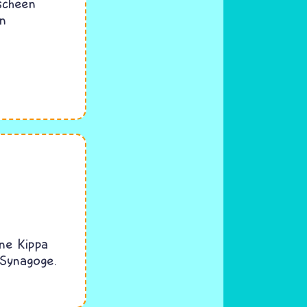
scheen
an
ne Kippa
 Synagoge.