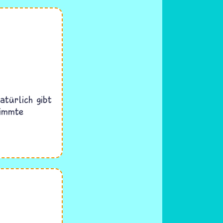
türlich gibt
timmte