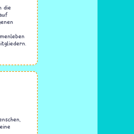
h die
auf
genen
mmenleben
itgliedern.
enschen,
 eine