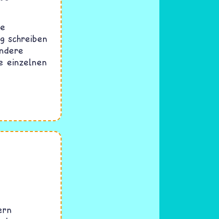
ie
g schreiben
Andere
ie einzelnen
ern