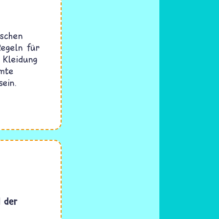
ischen
Regeln für
 Kleidung
mmte
ein.
d der