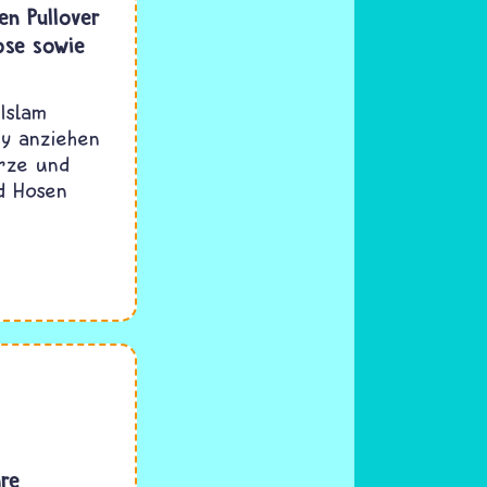
en Pullover
ose sowie
Islam
xy anziehen
rze und
d Hosen
hre