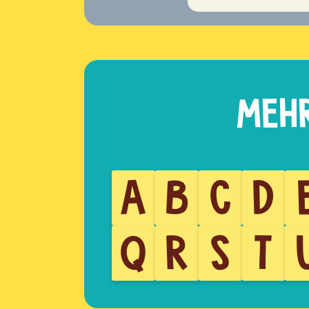
A
B
C
D
Q
R
S
T