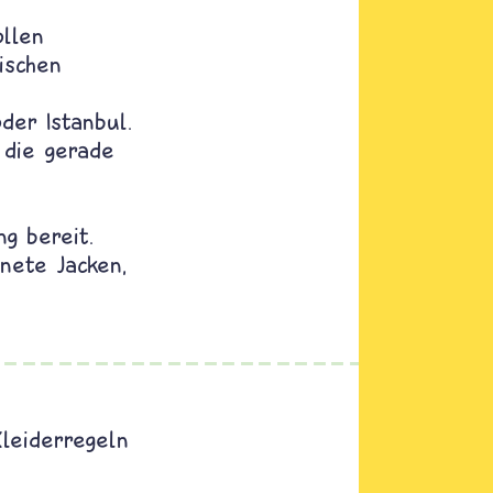
ollen
ischen
der Istanbul.
 die gerade
g bereit.
nete Jacken,
Kleiderregeln