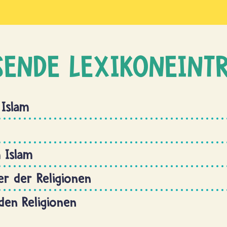
SENDE LEXIKONEINT
 Islam
 Islam
r der Religionen
 den Religionen