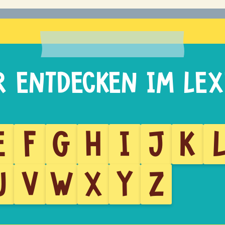
E
F
G
H
I
J
K
U
V
W
X
Y
Z