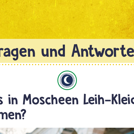
Islam
s in Moscheen Leih-Klei
amen?