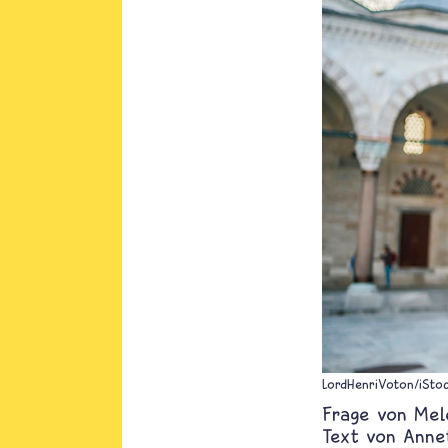
LordHenriVoton/iSto
Mel
Text von
Anne