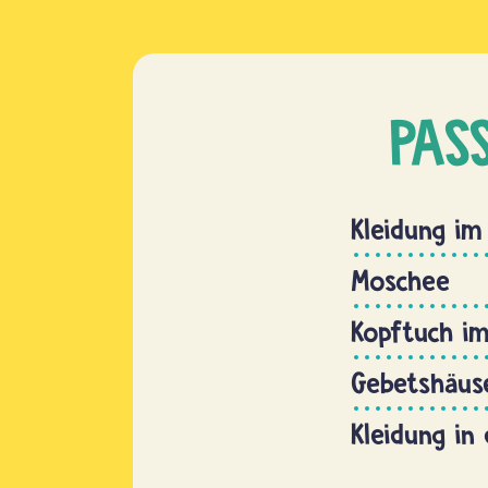
PAS
Kleidung im
Moschee
Kopftuch im
Gebetshäuse
Kleidung in