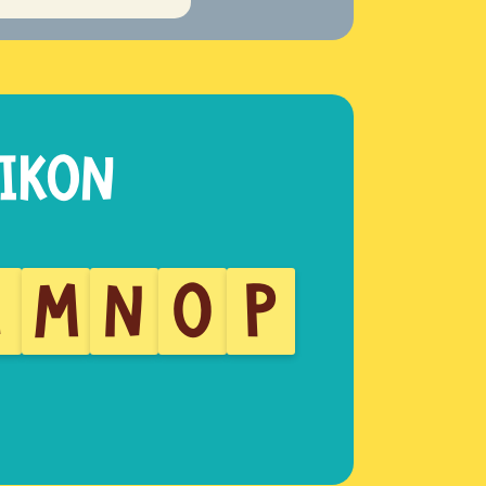
L
M
N
O
P