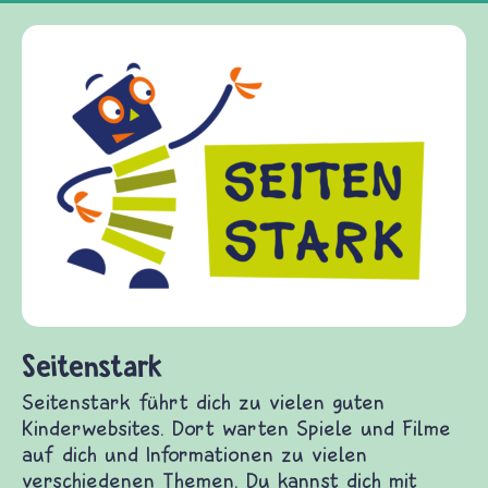
Frieden Fragen
frieden-fragen.de ist ein Internet-Angebot für
Kinder, Eltern und ErzieherInnen das zu
Fragen von Krieg und Frieden, Streit und
Gewalt informiert und einen Austausch zu
diesem Themenbereich ermöglicht. frieden-
fragen.de bietet Antworten auf wichtige
(Über-)Lebensfragen aus den Bereichen Krieg
und Frieden, Streit und Gewalt.