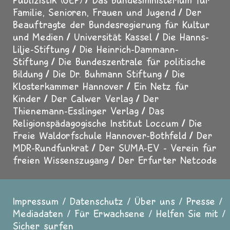
Familie, Senioren, Frauen und Jugend
Der
Beauftragte der Bundesregierung für Kultur
und Medien
Universität Kassel
Die Hanns-
Lilje-Stiftung
Die Heinrich-Dammann-
Stiftung
Die Bundeszentrale für politische
Bildung
Die Dr. Buhmann Stiftung
Die
Klosterkammer Hannover
Ein Netz für
Kinder
Der Calwer Verlag
Der
Thienemann-Esslinger Verlag
Das
Religionspädagogische Institut Loccum
Die
Freie Waldorfschule Hannover-Bothfeld
Der
MDR-Rundfunkrat
Der SUMA-EV - Verein für
freien Wissenszugang
Der Erfurter Netcode
Impressum
Datenschutz
Über uns
Presse
Fußzeile
Mediadaten
Für Erwachsene
Helfen Sie mit
Sicher surfen