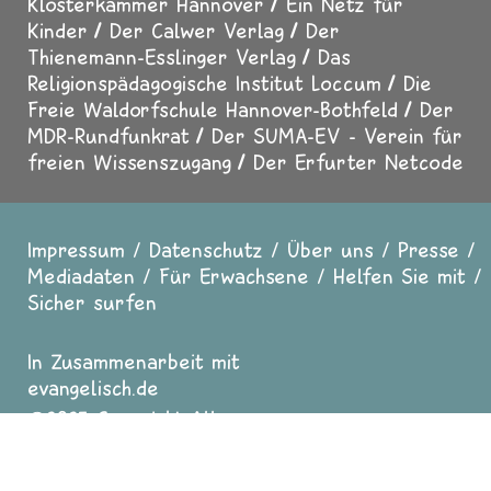
Klosterkammer Hannover
Ein Netz für
Kinder
Der Calwer Verlag
Der
Thienemann-Esslinger Verlag
Das
Religionspädagogische Institut Loccum
Die
Freie Waldorfschule Hannover-Bothfeld
Der
MDR-Rundfunkrat
Der SUMA-EV - Verein für
freien Wissenszugang
Der Erfurter Netcode
Impressum
Datenschutz
Über uns
Presse
Fußzeile
Mediadaten
Für Erwachsene
Helfen Sie mit
Sicher surfen
In Zusammenarbeit mit
evangelisch.de
2025 Copyright All
Rights reserved