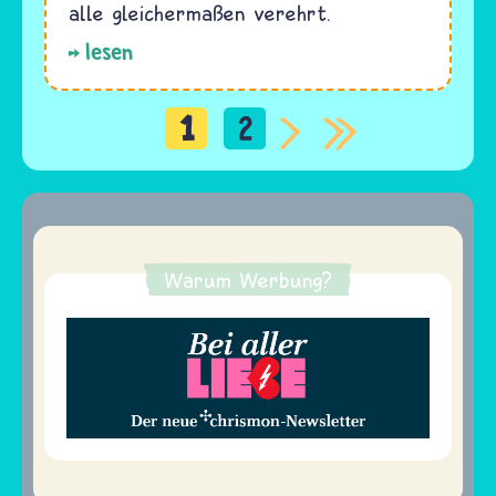
alle gleichermaßen verehrt.
lesen
1
2
Seitennummerierung
Warum Werbung?