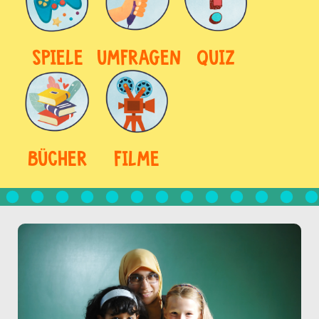
SPIELE
UMFRAGEN
QUIZ
BÜCHER
FILME