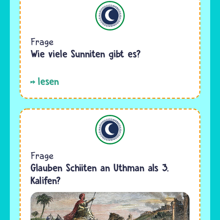
Islam
Frage
Wie viele Sunniten gibt es?
lesen
Islam
Frage
Glauben Schiiten an Uthman als 3.
Kalifen?