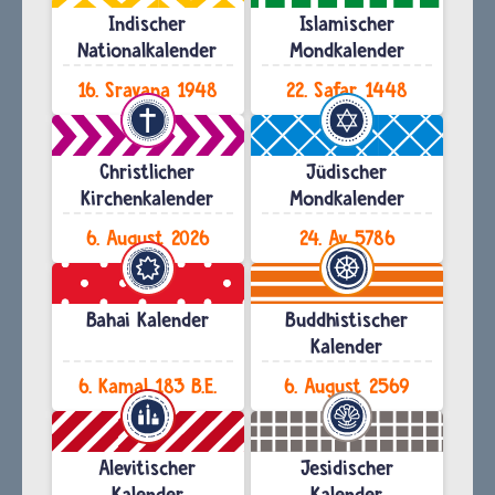
Indischer
Islamischer
Nationalkalender
Mondkalender
16. Sravana 1948
22. Safar 1448
Christlicher
Jüdischer
Kirchenkalender
Mondkalender
6. August 2026
24. Av 5786
Bahai Kalender
Buddhistischer
Kalender
6. Kamal 183 B.E.
6. August 2569
Alevitischer
Jesidischer
Kalender
Kalender