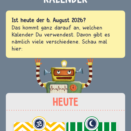
Ist heute der 6. August 2026?
Das kommt ganz darauf an, welchen
Kalender Du verwendest. Davon gibt es
nämlich viele verschiedene. Schau mal
hier: