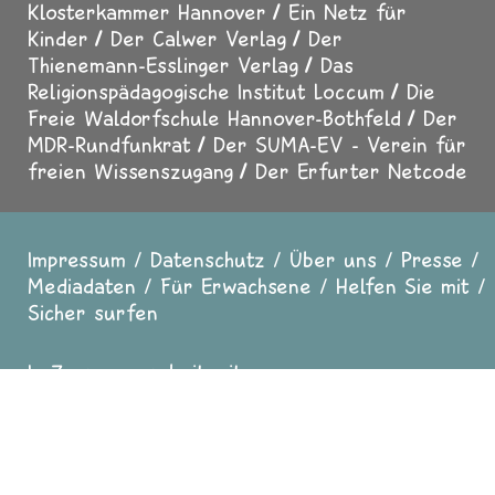
Klosterkammer Hannover
Ein Netz für
Kinder
Der Calwer Verlag
Der
Thienemann-Esslinger Verlag
Das
Religionspädagogische Institut Loccum
Die
Freie Waldorfschule Hannover-Bothfeld
Der
MDR-Rundfunkrat
Der SUMA-EV - Verein für
freien Wissenszugang
Der Erfurter Netcode
Impressum
Datenschutz
Über uns
Presse
Fußzeile
Mediadaten
Für Erwachsene
Helfen Sie mit
Sicher surfen
In Zusammenarbeit mit
evangelisch.de
2025 Copyright All
Rights reserved