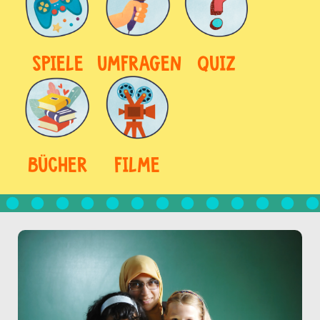
SPIELE
UMFRAGEN
QUIZ
BÜCHER
FILME