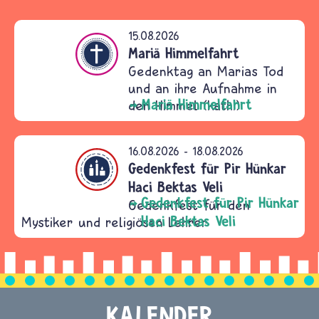
15.08.2026
ntum
Mariä Himmelfahrt
Gedenktag an Marias Tod
und an ihre Aufnahme in
Mariä Himmelfahrt
den Himmel (kath.)
16.08.2026
-
18.08.2026
ntum
Gedenkfest für Pir Hünkar
Haci Bektas Veli
Gedenkfest für Pir Hünkar
Gedenkfest für den
Haci Bektas Veli
Mystiker und religiösen Lehrer