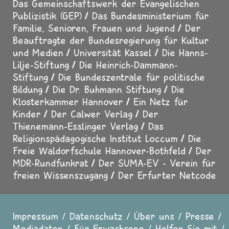
Das Gemeinschaftswerk der Evangelischen
Publizistik (GEP)
Das Bundesministerium für
Familie, Senioren, Frauen und Jugend
Der
Beauftragte der Bundesregierung für Kultur
und Medien
Universität Kassel
Die Hanns-
Lilje-Stiftung
Die Heinrich-Dammann-
Stiftung
Die Bundeszentrale für politische
Bildung
Die Dr. Buhmann Stiftung
Die
Klosterkammer Hannover
Ein Netz für
Kinder
Der Calwer Verlag
Der
Thienemann-Esslinger Verlag
Das
Religionspädagogische Institut Loccum
Die
Freie Waldorfschule Hannover-Bothfeld
Der
MDR-Rundfunkrat
Der SUMA-EV - Verein für
freien Wissenszugang
Der Erfurter Netcode
Impressum
Datenschutz
Über uns
Presse
Fußzeile
Mediadaten
Für Erwachsene
Helfen Sie mit