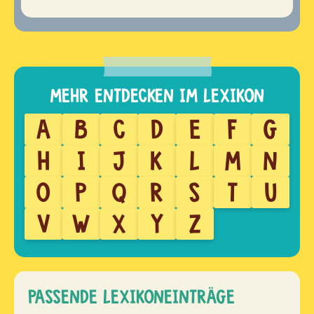
A
B
C
D
E
F
G
H
I
J
K
L
M
N
O
P
Q
R
S
T
U
V
W
X
Y
Z
PASSENDE LEXIKONEINTRÄGE