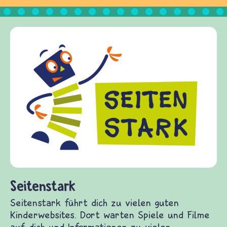
Frieden Fragen
frieden-fragen.de ist e
Kinder, Eltern und Erzi
Fragen von Krieg und Fr
Gewalt informiert und 
diesem Themenbereich e
fragen.de bietet Antwor
(Über-)Lebensfragen au
und Frieden, Streit und