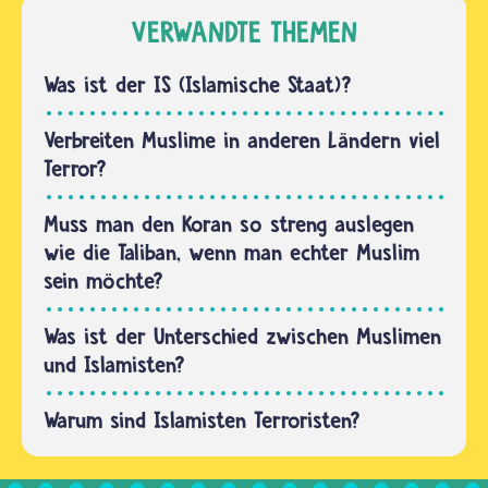
Muslime
nennen
VERWANDTE THEMEN
nach den
sich zwar
Geboten
Muslime,
Was ist der IS (Islamische Staat)?
ihrer
aber mit
Religion…
ihren
Verbreiten Muslime in anderen Ländern viel
Taten ist
Terror?
so gut
wie keine
Muss man den Koran so streng auslegen
Muslimin
wie die Taliban, wenn man echter Muslim
und…
sein möchte?
Was ist der Unterschied zwischen Muslimen
und Islamisten?
Warum sind Islamisten Terroristen?