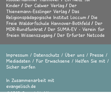
Kinder
Der Calwer Verlag
Der
Thienemann-Esslinger Verlag
Das
Religionspädagogische Institut Loccum
Die
Freie Waldorfschule Hannover-Bothfeld
Der
MDR-Rundfunkrat
Der SUMA-EV - Verein für
freien Wissenszugang
Der Erfurter Netcode
Impressum
Datenschutz
Über uns
Presse
Fußzeile
Mediadaten
Für Erwachsene
Helfen Sie mit
Sicher surfen
In Zusammenarbeit mit
evangelisch.de
2025 Copyright All
Rights reserved