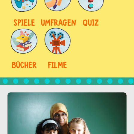
SPIELE
UMFRAGEN
QUIZ
BÜCHER
FILME