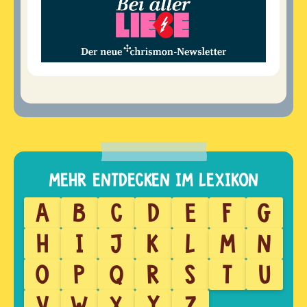
A
B
C
D
E
F
G
H
I
J
K
L
M
N
O
P
Q
R
S
T
U
V
W
X
Y
Z