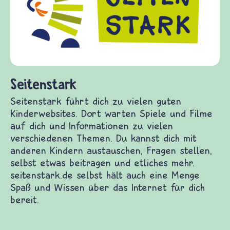
Fragen von K
Gewalt infor
diesem Theme
fragen.de bi
(Über-)Leben
und Frieden,
stark
ark führt dich zu vielen guten Kinderwebsites.
ten Spiele und Filme auf dich und Informationen
n verschiedenen Themen. Du kannst dich mit
Kindern austauschen, Fragen stellen, selbst
itragen und etliches mehr. seitenstark.de selbst
ch eine Menge Spaß und Wissen über das Internet
 bereit.