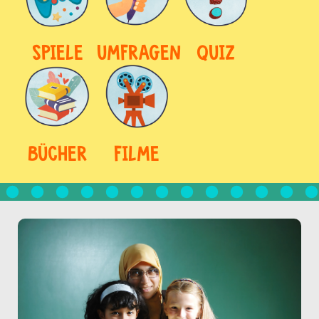
SPIELE
UMFRAGEN
QUIZ
BÜCHER
FILME