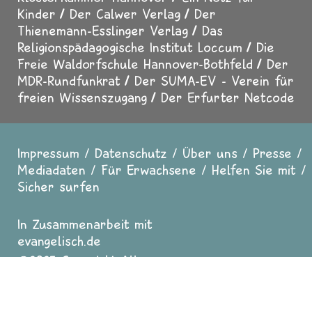
Kinder
Der Calwer Verlag
Der
Thienemann-Esslinger Verlag
Das
Religionspädagogische Institut Loccum
Die
Freie Waldorfschule Hannover-Bothfeld
Der
MDR-Rundfunkrat
Der SUMA-EV - Verein für
freien Wissenszugang
Der Erfurter Netcode
Impressum
Datenschutz
Über uns
Presse
Fußzeile
Mediadaten
Für Erwachsene
Helfen Sie mit
Sicher surfen
In Zusammenarbeit mit
evangelisch.de
2025 Copyright All
Rights reserved