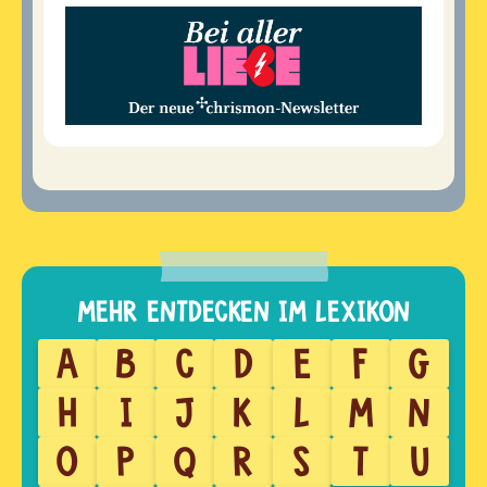
A
B
C
D
E
F
G
H
I
J
K
L
M
N
O
P
Q
R
S
T
U