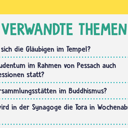
VERWANDTE THEMEN
 sich die Gläubigen im Tempel?
Judentum im Rahmen von Pessach auch
ssionen statt?
ersammlungsstätten im Buddhismus?
ird in der Synagoge die Tora in Wochenab