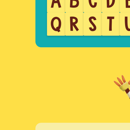
A
B
C
D
Q
R
S
T