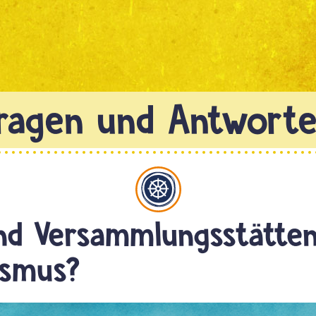
Buddhismus
nd Versammlungsstätte
ismus?