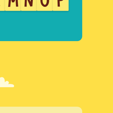
L
M
N
O
P