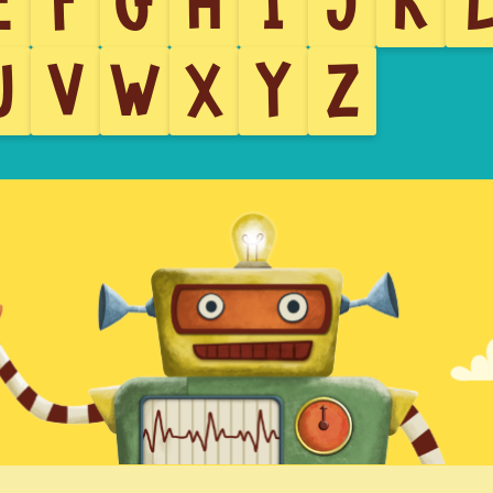
E
F
G
H
I
J
K
U
V
W
X
Y
Z