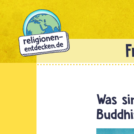
Direkt
zum
Inhalt
Was si
Buddh