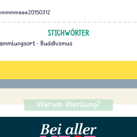
mmmmeee20150312
STICHWÖRTER
ammlungsort
Buddhismus
Warum Werbung?