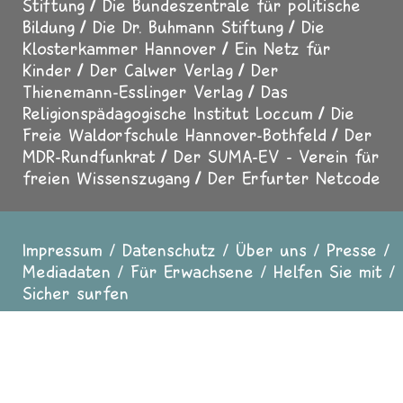
Stiftung
Die Bundeszentrale für politische
Bildung
Die Dr. Buhmann Stiftung
Die
Klosterkammer Hannover
Ein Netz für
Kinder
Der Calwer Verlag
Der
Thienemann-Esslinger Verlag
Das
Religionspädagogische Institut Loccum
Die
Freie Waldorfschule Hannover-Bothfeld
Der
MDR-Rundfunkrat
Der SUMA-EV - Verein für
freien Wissenszugang
Der Erfurter Netcode
Impressum
Datenschutz
Über uns
Presse
Fußzeile
Mediadaten
Für Erwachsene
Helfen Sie mit
Sicher surfen
In Zusammenarbeit mit
evangelisch.de
2025 Copyright All