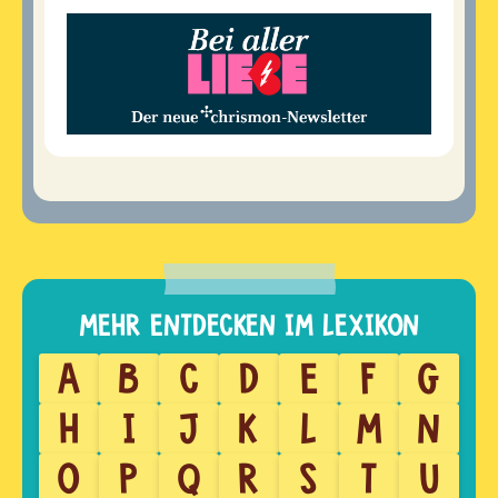
A
B
C
D
E
F
G
H
I
J
K
L
M
N
O
P
Q
R
S
T
U