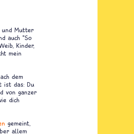
 und Mutter
und auch "So
Weib, Kinder,
cht mein
nach dem
 ist das: Du
nd von ganzer
ie dich
en
gemeint,
über allem