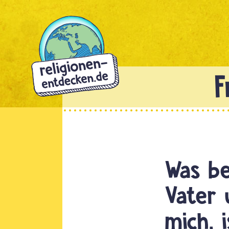
Direkt
zum
Inhalt
Was be
Vater 
mich, 