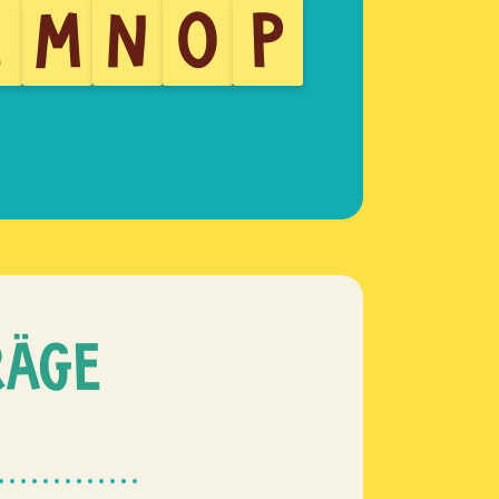
L
M
N
O
P
RÄGE