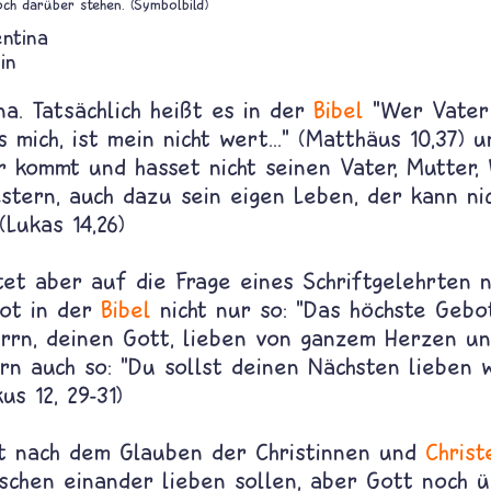
och darüber stehen. (Symbolbild)
entina
in
na. Tatsächlich heißt es in der
Bibel
"Wer Vater
s mich, ist mein nicht wert..." (Matthäus 10,37) 
 kommt und hasset nicht seinen Vater, Mutter, 
stern, auch dazu sein eigen Leben, der kann ni
(Lukas 14,26)
tet aber auf die Frage eines Schriftgelehrten 
ot in der
Bibel
nicht nur so: "Das höchste Gebot
errn, deinen Gott, lieben von ganzem Herzen u
rn auch so: "Du sollst deinen Nächsten lieben w
us 12, 29-31)
st nach dem Glauben der Christinnen und
Christ
schen einander lieben sollen, aber Gott noch 