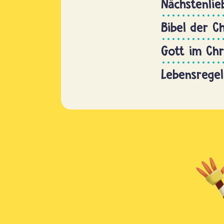
Nächstenlie
Bibel der C
Gott im Ch
Lebensregel