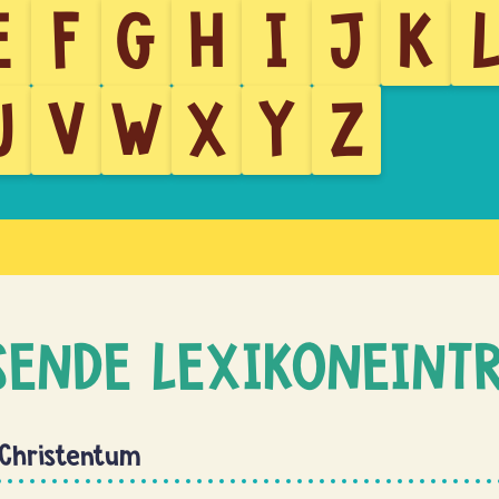
E
F
G
H
I
J
K
U
V
W
X
Y
Z
SENDE LEXIKONEINT
 Christentum