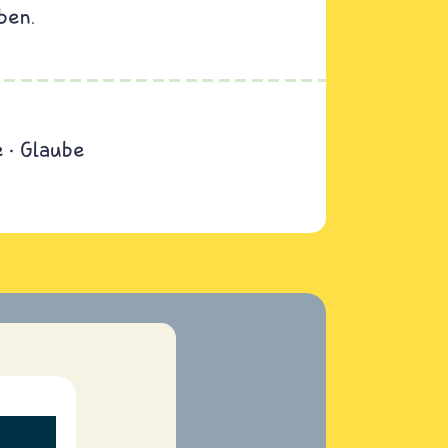
ben.
e
Glaube