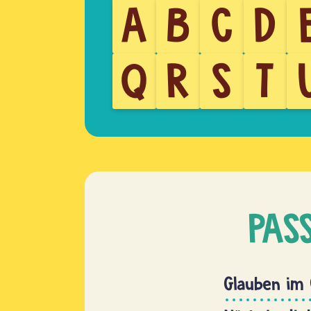
A
B
C
D
Q
R
S
T
PAS
Glauben im