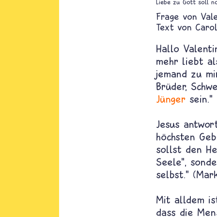
Liebe zu Gott soll n
Val
Text von
Carol
Hallo Valenti
mehr liebt al
jemand zu mir
Brüder, Schwe
Jünger
sein." 
Jesus antwor
höchsten Geb
sollst den H
Seele", sonde
selbst." (Mark
Mit alldem i
dass die Men