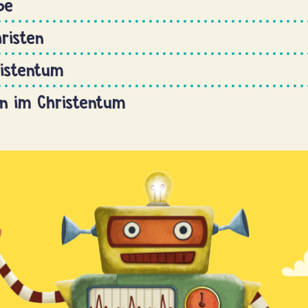
be
hristen
ristentum
n im Christentum