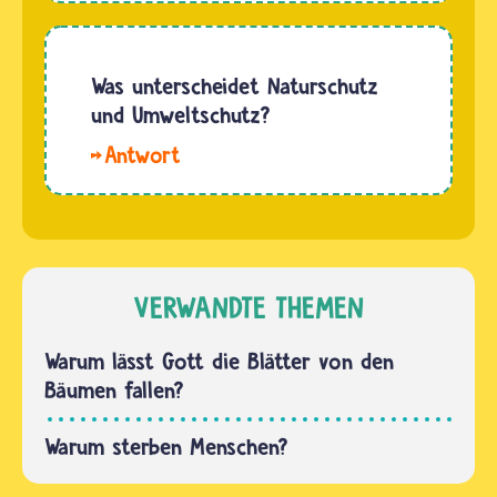
damit
schwierigen
Weihnachten
Fragen
genau
haben
Was unterscheidet Naturschutz
gegenüber.
sich
und Umweltschutz?
Er ist
schon
eng…
Naturschützer
viele
setzen
Menschen
sich
den Kopf
dafür ein,
zerbrochen
dass
und doch
Wälder,
VERWANDTE THEMEN
kein
Wiesen,
Ergebnis
Flüsse
Warum lässt Gott die Blätter von den
gefunden,
und alle
Bäumen fallen?
mit…
anderen
Landschaftsteile
Warum sterben Menschen?
unverändert