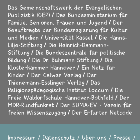
Das Gemeinschaftswerk der Evangelischen
Publizistik (GEP)
Das Bundesministerium für
Familie, Senioren, Frauen und Jugend
Der
Beauftragte der Bundesregierung für Kultur
und Medien
Universität Kassel
Die Hanns-
Lilje-Stiftung
Die Heinrich-Dammann-
Stiftung
Die Bundeszentrale für politische
Bildung
Die Dr. Buhmann Stiftung
Die
Klosterkammer Hannover
Ein Netz für
Kinder
Der Calwer Verlag
Der
Thienemann-Esslinger Verlag
Das
Religionspädagogische Institut Loccum
Die
Freie Waldorfschule Hannover-Bothfeld
Der
MDR-Rundfunkrat
Der SUMA-EV - Verein für
freien Wissenszugang
Der Erfurter Netcode
Impressum
Datenschutz
Über uns
Presse