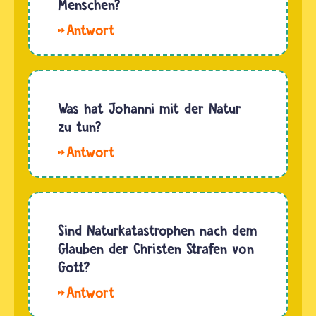
Menschen?
Hallo
charly.
Die Natur
ist in
vielen
Was hat Johanni mit der Natur
Religionen
zu tun?
ein
Hallo
wichtiges
Gogi. Auf
Element.
der
Daher
Jahresuhr
gibt es
liegt das
Sind Naturkatastrophen nach dem
viele
Johannisfest
Glauben der Christen Strafen von
Länder, in
am 24.
Gott?
denen
Juni -
die
Über
und
Natur…
diese