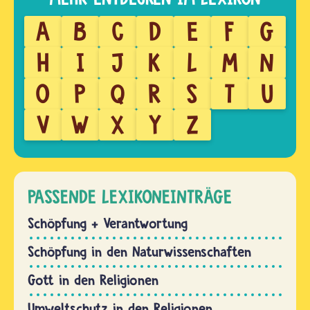
A
B
C
D
E
F
G
H
I
J
K
L
M
N
O
P
Q
R
S
T
U
V
W
X
Y
Z
PASSENDE LEXIKONEINTRÄGE
Schöpfung + Verantwortung
Schöpfung in den Naturwissenschaften
Gott in den Religionen
Umweltschutz in den Religionen