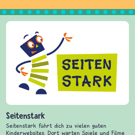
Frieden Fragen
frieden-fragen.de ist ein Internet-Angebot für
Kinder, Eltern und ErzieherInnen das zu
Fragen von Krieg und Frieden, Streit und
Gewalt informiert und einen Austausch zu
diesem Themenbereich ermöglicht. frieden-
fragen.de bietet Antworten auf wichtige
(Über-)Lebensfragen aus den Bereichen Krieg
und Frieden, Streit und Gewalt.