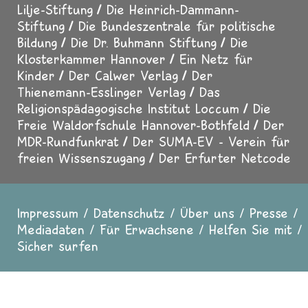
Lilje-Stiftung
Die Heinrich-Dammann-
Stiftung
Die Bundeszentrale für politische
Bildung
Die Dr. Buhmann Stiftung
Die
Klosterkammer Hannover
Ein Netz für
Kinder
Der Calwer Verlag
Der
Thienemann-Esslinger Verlag
Das
Religionspädagogische Institut Loccum
Die
Freie Waldorfschule Hannover-Bothfeld
Der
MDR-Rundfunkrat
Der SUMA-EV - Verein für
freien Wissenszugang
Der Erfurter Netcode
Impressum
Datenschutz
Über uns
Presse
Fußzeile
Mediadaten
Für Erwachsene
Helfen Sie mit
Sicher surfen
In Zusammenarbeit mit
evangelisch.de