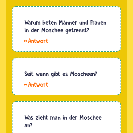
Warum beten Männer und Frauen
in der Moschee getrennt?
Hallo
Leoni,
Julian,
Zainab
und
Seit wann gibt es Moscheen?
Mitsuri.
Hallo
Seit es
Judit,
Musliminnen
Flocke,
und
Julius,
Muslime
Lila und
Was zieht man in der Moschee
gibt, ist
Selin. Die
an?
es üblich,
erste