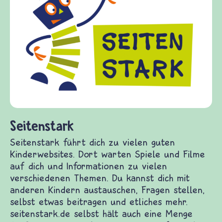
Fr
fri
Kin
Fra
Gew
die
fra
(Üb
und
Seitenstark
Seitenstark führt dich zu vielen guten
Kinderwebsites. Dort warten Spiele und Filme
auf dich und Informationen zu vielen
verschiedenen Themen. Du kannst dich mit
anderen Kindern austauschen, Fragen stellen,
selbst etwas beitragen und etliches mehr.
seitenstark.de selbst hält auch eine Menge Spaß