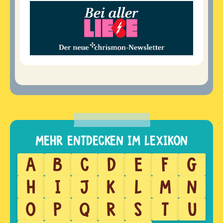
A
B
C
D
E
F
G
H
I
J
K
L
M
N
O
P
Q
R
S
T
U