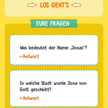
Was bedeutet der Name „Jonas“?
Hallo,
Jonas.
Der Name
Jonas
kommt
In welche Stadt wurde Jona von
aus dem
Gott geschickt?
Griechischen,
Hallo
ist aber
Mo. Jona
selbst