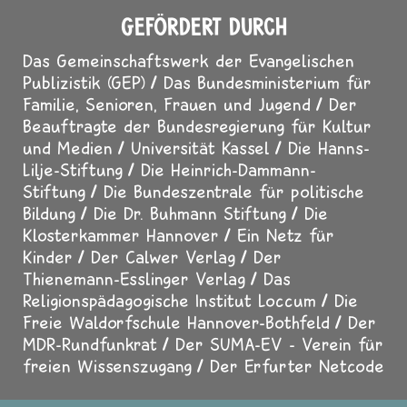
GEFÖRDERT DURCH
Das Gemeinschaftswerk der Evangelischen
Publizistik (GEP)
Das Bundesministerium für
Familie, Senioren, Frauen und Jugend
Der
Beauftragte der Bundesregierung für Kultur
und Medien
Universität Kassel
Die Hanns-
Lilje-Stiftung
Die Heinrich-Dammann-
Stiftung
Die Bundeszentrale für politische
Bildung
Die Dr. Buhmann Stiftung
Die
Klosterkammer Hannover
Ein Netz für
Kinder
Der Calwer Verlag
Der
Thienemann-Esslinger Verlag
Das
Religionspädagogische Institut Loccum
Die
Freie Waldorfschule Hannover-Bothfeld
Der
MDR-Rundfunkrat
Der SUMA-EV - Verein für
freien Wissenszugang
Der Erfurter Netcode