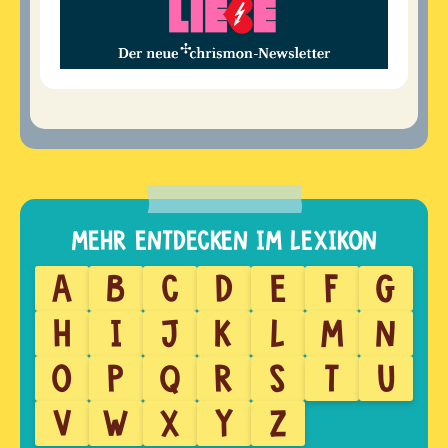
A
B
C
D
E
F
G
H
I
J
K
L
M
N
O
P
Q
R
S
T
U
V
W
X
Y
Z