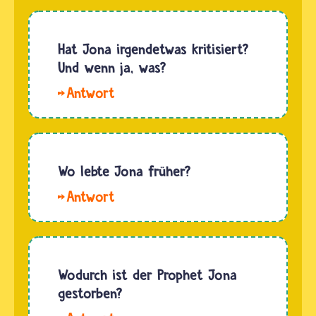
sollte in
eine
die Stadt
Abwandlung
Ninive
Hat Jona irgendetwas kritisiert?
des
reisen.
Und wenn ja, was?
hebräischen
Namens
Hallo
Jona…
Ginny.
Von sich
aus hat
Jona
Wo lebte Jona früher?
eigentlich
Hallo
nichts
Anonymeee.
kritisiert.
In der
Nach
Bibel
jüdischem
steht
Wodurch ist der Prophet Jona
und
nicht,
gestorben?
christlichem
woher
Glauben