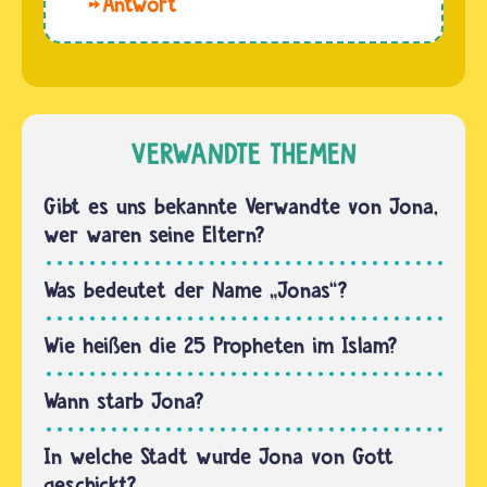
Hallo
Jona
hatte er
Erg.
stammte.
aber…
Darüber
Nur, dass
ist nichts
er nach
bekannt.
seiner
Die
VERWANDTE THEMEN
Berufung
Bibelgeschichte
weglaufen
über
Gibt es uns bekannte Verwandte von Jona,
wollte
Jona
wer waren seine Eltern?
und…
endet
schon
Was bedeutet der Name „Jonas“?
vor
seinem
Wie heißen die 25 Propheten im Islam?
Tod.
Allerdings
Wann starb Jona?
wurde
In welche Stadt wurde Jona von Gott
der…
geschickt?