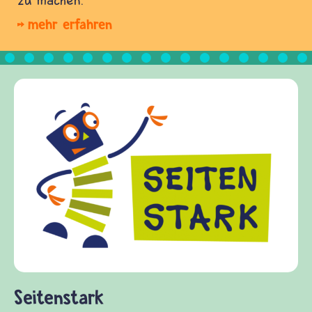
mehr erfahren
Frieden Fragen
frieden-fragen.de ist ein 
Kinder, Eltern und Erzieh
Fragen von Krieg und Frie
Gewalt informiert und ein
diesem Themenbereich ermö
fragen.de bietet Antworte
(Über-)Lebensfragen aus d
und Frieden, Streit und Ge