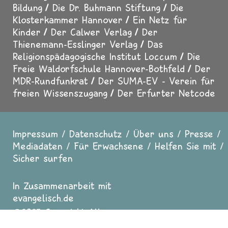
Bildung
Die Dr. Buhmann Stiftung
Die
Klosterkammer Hannover
Ein Netz für
Kinder
Der Calwer Verlag
Der
Thienemann-Esslinger Verlag
Das
Religionspädagogische Institut Loccum
Die
Freie Waldorfschule Hannover-Bothfeld
Der
MDR-Rundfunkrat
Der SUMA-EV - Verein für
freien Wissenszugang
Der Erfurter Netcode
Impressum
Datenschutz
Über uns
Presse
Fußzeile
Mediadaten
Für Erwachsene
Helfen Sie mit
Sicher surfen
In Zusammenarbeit mit
evangelisch.de
2025 Copyright All
Rights reserved