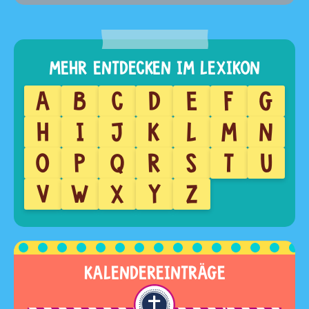
A
B
C
D
E
F
G
H
I
J
K
L
M
N
O
P
Q
R
S
T
U
V
W
X
Y
Z
KALENDEREINTRÄGE