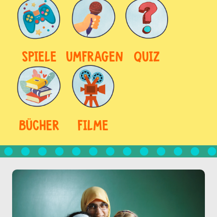
SPIELE
UMFRAGEN
QUIZ
BÜCHER
FILME