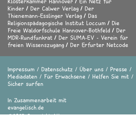
Klosterkammer Hannover
Ein Netz für
Kinder
Der Calwer Verlag
Der
Thienemann-Esslinger Verlag
Das
Religionspädagogische Institut Loccum
Die
Freie Waldorfschule Hannover-Bothfeld
Der
MDR-Rundfunkrat
Der SUMA-EV - Verein für
freien Wissenszugang
Der Erfurter Netcode
Impressum
Datenschutz
Über uns
Presse
Fußzeile
Mediadaten
Für Erwachsene
Helfen Sie mit
Sicher surfen
In Zusammenarbeit mit
evangelisch.de
2025 Copyright All
Rights reserved