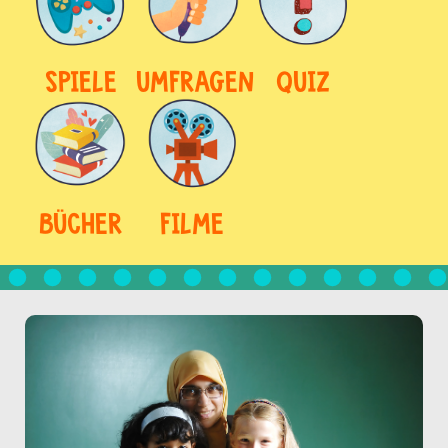
SPIELE
UMFRAGEN
QUIZ
BÜCHER
FILME