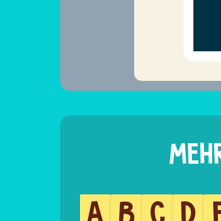
A
B
C
D