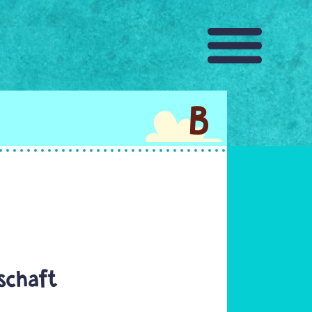
B
schaft