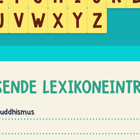
U
V
W
X
Y
Z
SENDE LEXIKONEINT
Buddhismus