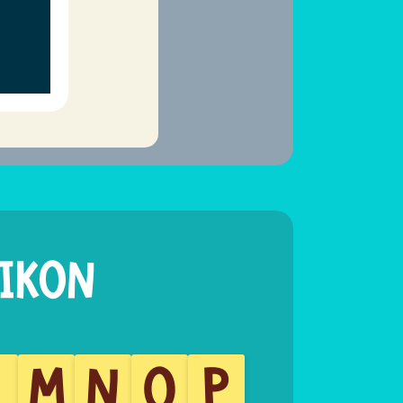
L
M
N
O
P