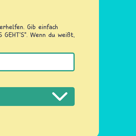
rhelfen. Gib einfach
OS GEHT'S". Wenn du weißt,