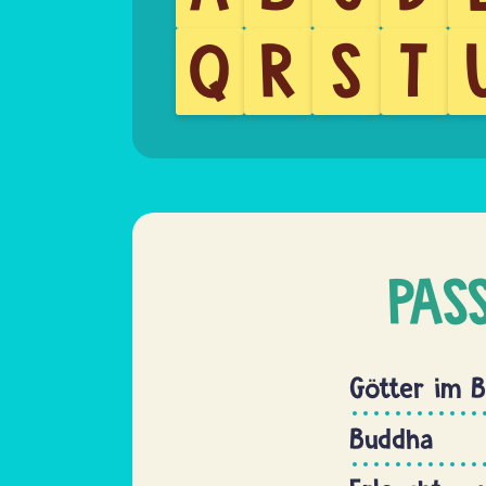
Q
R
S
T
PAS
Götter im 
Buddha