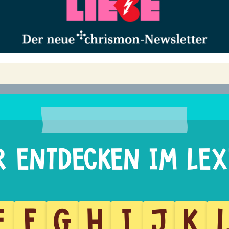
E
F
G
H
I
J
K