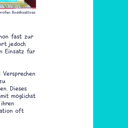
Großen Boddhisattvas
chon fast zur
hrt jedoch
n Einsatz für
s Versprechen
azu
en. Dieses
mit möglichst
 ihren
ation oft