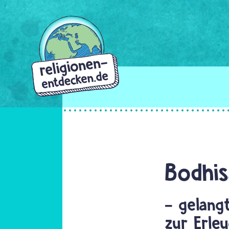
Direkt
zum
Inhalt
Bodhis
- gelangt
zur Erle