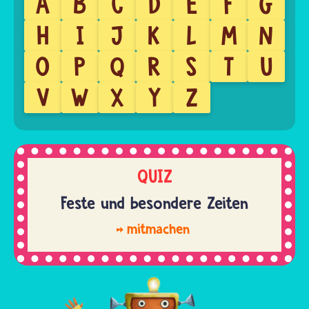
A
B
C
D
E
F
G
H
I
J
K
L
M
N
O
P
Q
R
S
T
U
V
W
X
Y
Z
QUIZ
Feste und besondere Zeiten
mitmachen