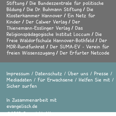
Stiftung
Die Bundeszentrale für politische
Bildung
Die Dr. Buhmann Stiftung
Die
Klosterkammer Hannover
Ein Netz für
Kinder
Der Calwer Verlag
Der
Thienemann-Esslinger Verlag
Das
Religionspädagogische Institut Loccum
Die
Freie Waldorfschule Hannover-Bothfeld
Der
MDR-Rundfunkrat
Der SUMA-EV - Verein für
freien Wissenszugang
Der Erfurter Netcode
Impressum
Datenschutz
Über uns
Presse
Fußzeile
Mediadaten
Für Erwachsene
Helfen Sie mit
Sicher surfen
In Zusammenarbeit mit
evangelisch.de
2025 Copyright All