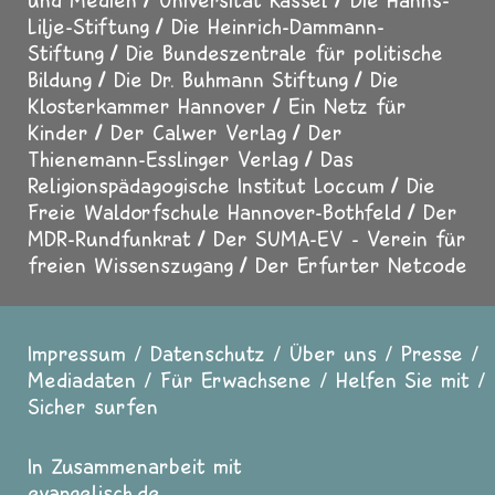
Lilje-Stiftung
Die Heinrich-Dammann-
Stiftung
Die Bundeszentrale für politische
Bildung
Die Dr. Buhmann Stiftung
Die
Klosterkammer Hannover
Ein Netz für
Kinder
Der Calwer Verlag
Der
Thienemann-Esslinger Verlag
Das
Religionspädagogische Institut Loccum
Die
Freie Waldorfschule Hannover-Bothfeld
Der
MDR-Rundfunkrat
Der SUMA-EV - Verein für
freien Wissenszugang
Der Erfurter Netcode
Impressum
Datenschutz
Über uns
Presse
Fußzeile
Mediadaten
Für Erwachsene
Helfen Sie mit
Sicher surfen
In Zusammenarbeit mit
evangelisch.de