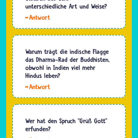
andere
unterschiedliche Art und Weise?
Religion
In
glauben,
jeder
gibt es
Religion
mehrere
leben die
Möglichkeiten
Menschen
Warum trägt die indische Flagge
für eine…
ihren
das Dharma-Rad der Buddhisten,
Glauben
obwohl in Indien viel mehr
auf sehr
Hindus leben?
unterschiedliche
Hallo
Art und
Nini. In
Weise.
der Mitte
Das
der
hängt
indischen
Wer hat den Spruch "Grüß Gott"
von
Flagge
erfunden?
vielen
befindet
Dingen…