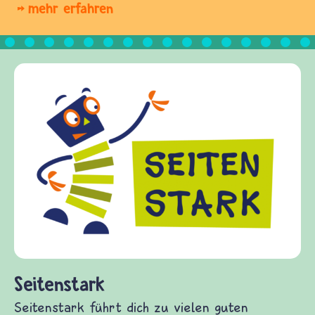
mehr erfahren
Frieden Fragen
frieden-fragen.de ist ein Internet-Angebot für
Kinder, Eltern und ErzieherInnen das zu
Fragen von Krieg und Frieden, Streit und
Gewalt informiert und einen Austausch zu
diesem Themenbereich ermöglicht. frieden-
fragen.de bietet Antworten auf wichtige
(Über-)Lebensfragen aus den Bereichen Krieg
und Frieden, Streit und Gewalt.