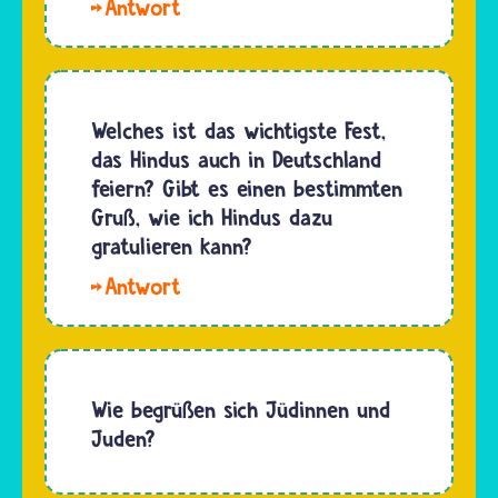
Hallo
ein Rad,
Lollipop,
dabei
„Grüß
handelt
Gott“ ist
es sich
kurz für
Welches ist das wichtigste Fest,
um das
„Grüße
das Hindus auch in Deutschland
„Ashoka-
dich
feiern? Gibt es einen bestimmten
Dharma
Gott!“
Gruß, wie ich Hindus dazu
Rad". Es…
Gemeint
gratulieren kann?
damit
Hallo
ist: „Ich
Ella,manche
wünsche
Hindu-
dir, dass
Feste
Gott dir…
haben
Wie begrüßen sich Jüdinnen und
tatsächlich
Juden?
nur in
bestimmten