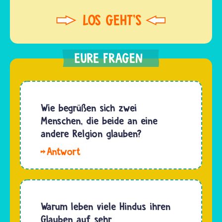
Wie begrüßen sich zwei
Menschen, die beide an eine
andere Relgion glauben?
Wenn
sich zwei
Menschen
begegnen,
die beide
Warum leben viele Hindus ihren
an eine
Glauben auf sehr