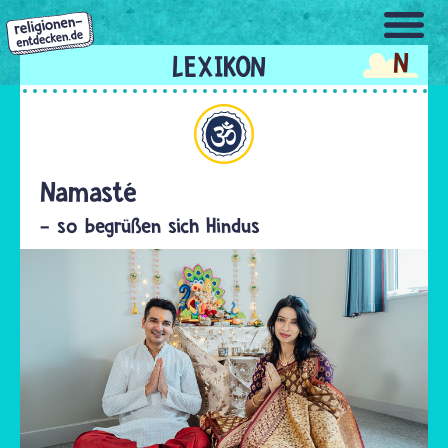
Direkt
zum
N
Inhalt
Hinduismus
Namasté
- so begrüßen sich Hindus