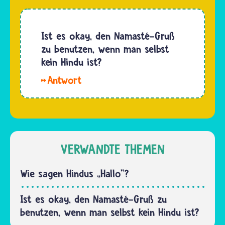
Gegenden
eine
Bedeutung.
Ist es okay, den Namasté-Gruß
Das
zu benutzen, wenn man selbst
Lichterfest
kein Hindu ist?
Divali ist…
Hallo.
Ja, jeder
darf
jeden
Menschen
mit der
VERWANDTE THEMEN
Namasté-
Geste
Wie sagen Hindus „Hallo"?
begrüßen.
Sie ist
Ist es okay, den Namasté-Gruß zu
keine
benutzen, wenn man selbst kein Hindu ist?
heilige