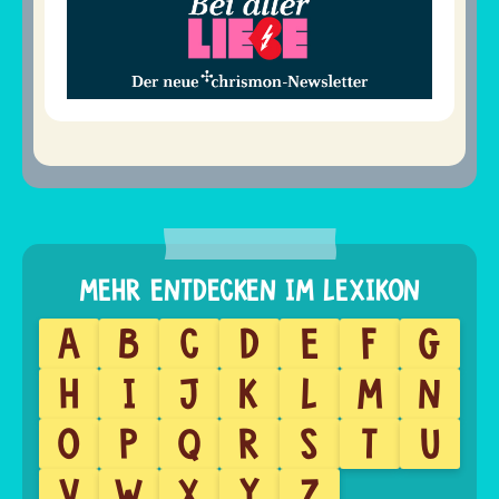
A
B
C
D
E
F
G
H
I
J
K
L
M
N
O
P
Q
R
S
T
U
V
W
X
Y
Z