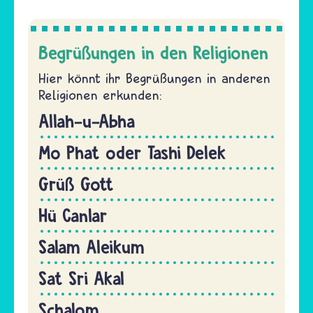
Begrüßungen in den Religionen
Hier könnt ihr Begrüßungen in anderen
Religionen erkunden:
Allah-u-Abha
Mo Phat oder Tashi Delek
Grüß Gott
Hü Canlar
Salam Aleikum
Sat Sri Akal
Schalom