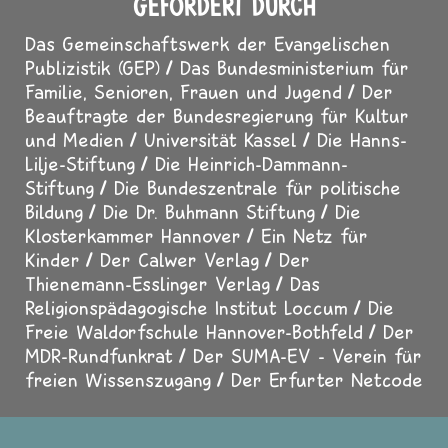
GEFÖRDERT DURCH
Das Gemeinschaftswerk der Evangelischen
Publizistik (GEP)
Das Bundesministerium für
Familie, Senioren, Frauen und Jugend
Der
Beauftragte der Bundesregierung für Kultur
und Medien
Universität Kassel
Die Hanns-
Lilje-Stiftung
Die Heinrich-Dammann-
Stiftung
Die Bundeszentrale für politische
Bildung
Die Dr. Buhmann Stiftung
Die
Klosterkammer Hannover
Ein Netz für
Kinder
Der Calwer Verlag
Der
Thienemann-Esslinger Verlag
Das
Religionspädagogische Institut Loccum
Die
Freie Waldorfschule Hannover-Bothfeld
Der
MDR-Rundfunkrat
Der SUMA-EV - Verein für
freien Wissenszugang
Der Erfurter Netcode